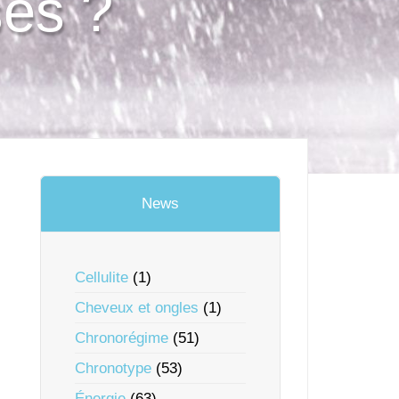
ses ?
News
Cellulite
(1)
Cheveux et ongles
(1)
Chronorégime
(51)
Chronotype
(53)
Énergie
(63)