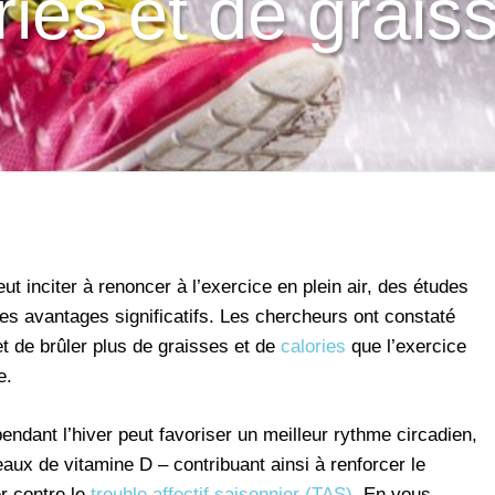
ries et de grais
eut inciter à renoncer à l’exercice en plein air, des études
es avantages significatifs. Les chercheurs ont constaté
et de brûler plus de graisses et de
calories
que l’exercice
e.
 pendant l’hiver peut favoriser un meilleur rythme circadien,
aux de vitamine D – contribuant ainsi à renforcer le
er contre le
trouble affectif saisonnier (TAS)
. En vous