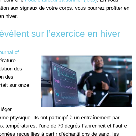
ntion aux signaux de votre corps, vous pourrez profiter en
en hiver.
vèlent sur l’exercice en hiver
ournal of
érature
dation des
on des
rtait sur onze
 léger
rme physique. Ils ont participé à un entraînement par
eux températures, l’une de 70 degrés Fahrenheit et l’autre
nées recueillies à partir d’échantillons de sang, les