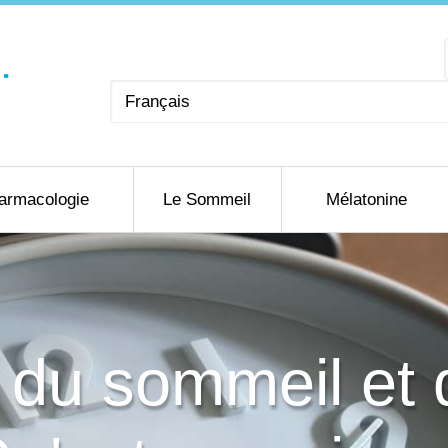
Choisir
une
langue
armacologie
Le Sommeil
Mélatonine
du sommeil et 