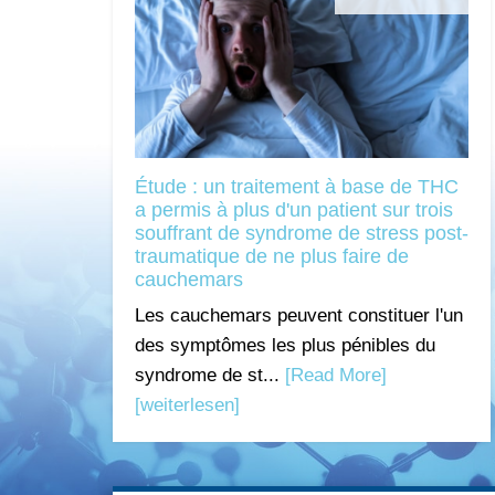
Étude : un traitement à base de THC
a permis à plus d'un patient sur trois
souffrant de syndrome de stress post-
traumatique de ne plus faire de
cauchemars
Les cauchemars peuvent constituer l'un
des symptômes les plus pénibles du
syndrome de st...
[Read More]
[weiterlesen]