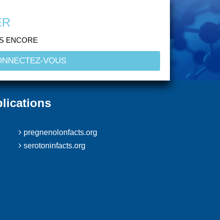
ER
US ENCORE
lications
pregnenolonfacts.org
serotoninfacts.org