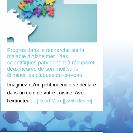
Progrès dans la recherche sur la
maladie d'Alzheimer : des
scientifiques parviennent à récupérer
deux heures de sommeil sans
éliminer les plaques du cerveau
Imaginez qu'un petit incendie se déclare
dans un coin de votre cuisine. Avec
l'extincteur...
[Read More]
[weiterlesen]