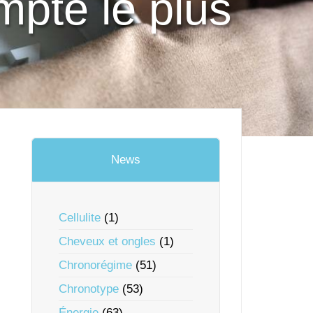
mpte le plus
News
Cellulite
(1)
Cheveux et ongles
(1)
Chronorégime
(51)
Chronotype
(53)
Énergie
(63)