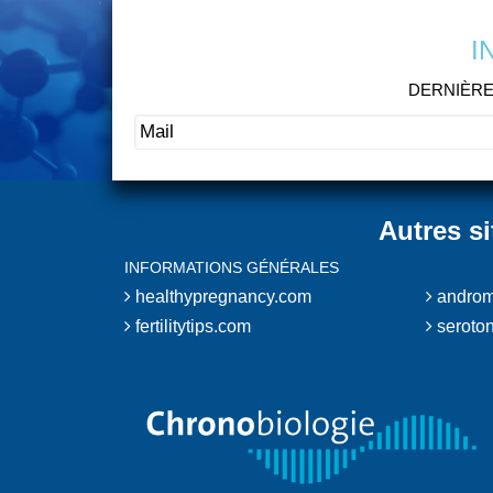
I
DERNIÈRE
Autres s
INFORMATIONS GÉNÉRALES
healthypregnancy.com
androm
fertilitytips.com
seroton