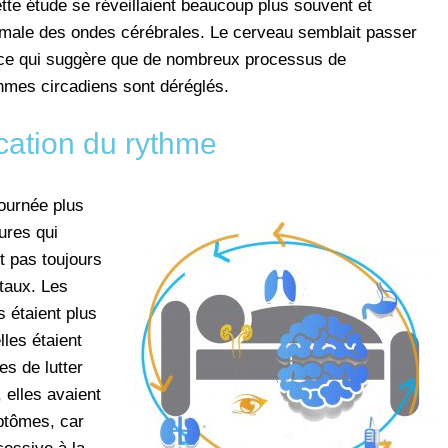
ette étude se réveillaient beaucoup plus souvent et
rmale des ondes cérébrales. Le cerveau semblait passer
 ce qui suggère que de nombreux processus de
thmes circadiens sont déréglés.
cation du rythme
ournée plus
ures qui
t pas toujours
taux. Les
s étaient plus
les étaient
s de lutter
 elles avaient
ptômes, car