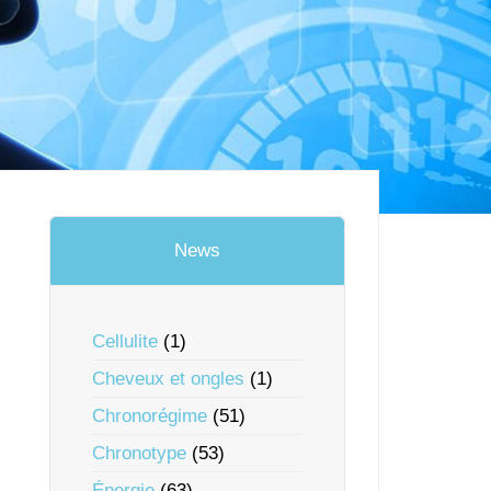
News
Cellulite
(1)
Cheveux et ongles
(1)
Chronorégime
(51)
Chronotype
(53)
Énergie
(63)