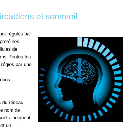
ircadiens et sommeil
ont régulés par
protéines
llules de
rps. Toutes les
 régies par une
 dans
s du réseau
le nom de
suels indiquent
ent un