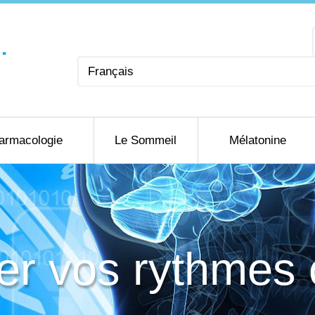
Choisir
une
langue
armacologie
Le Sommeil
Mélatonine
ser vos rythmes