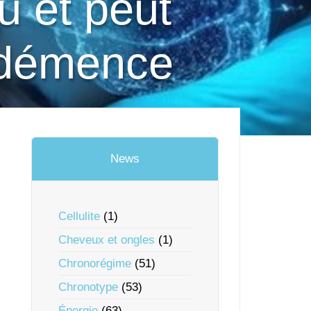
u et peut
 démence
News
Cellulite
(1)
Cheveux et ongles
(1)
Chronorégime
(51)
Chronotype
(53)
Énergie
(63)