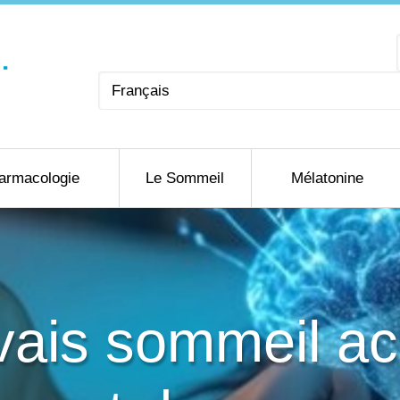
Choisir
une
langue
armacologie
Le Sommeil
Mélatonine
ais sommeil acc