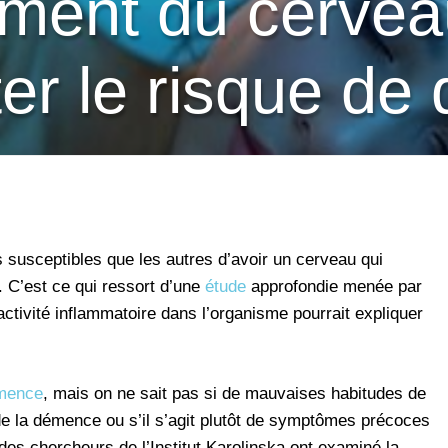
sement du cervea
er le risque de
 susceptibles que les autres d’avoir un cerveau qui
é. C’est ce qui ressort d’une
étude
approfondie menée par
’activité inflammatoire dans l’organisme pourrait expliquer
émence
, mais on ne sait pas si de mauvaises habitudes de
 la démence ou s’il s’agit plutôt de symptômes précoces
des chercheurs de l’Institut Karolinska ont examiné la