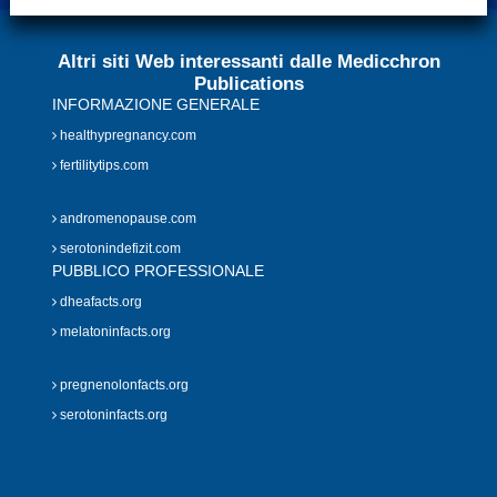
Altri siti Web interessanti dalle Medicchron
Publications
INFORMAZIONE GENERALE
healthypregnancy.com
fertilitytips.com
andromenopause.com
serotonindefizit.com
PUBBLICO PROFESSIONALE
dheafacts.org
melatoninfacts.org
pregnenolonfacts.org
serotoninfacts.org