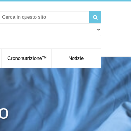
Crononutrizione™
Notizie
no