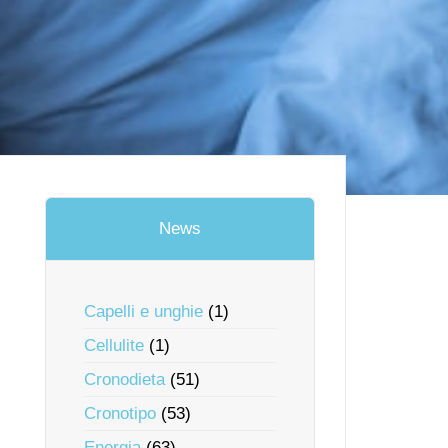
News
Capelli e unghie
(1)
Cellulite
(1)
Cronodieta
(51)
Cronotipo
(53)
Energia
(63)