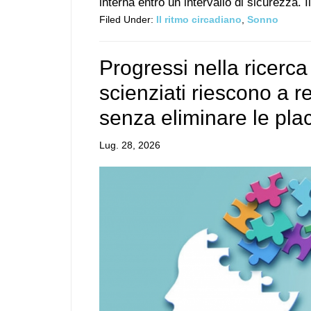
interna entro un intervallo di sicurezza. Il 
Filed Under:
Il ritmo circadiano
,
Sonno
Progressi nella ricerca
scienziati riescono a 
senza eliminare le pla
Lug. 28, 2026