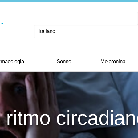
Scegli
una
lingua
rmacologia
Sonno
Melatonina
l ritmo circadia