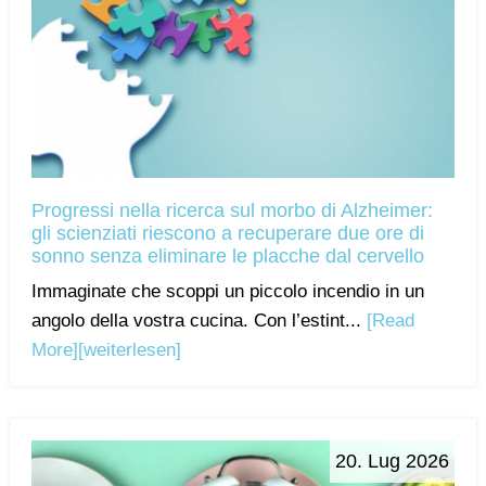
Progressi nella ricerca sul morbo di Alzheimer:
gli scienziati riescono a recuperare due ore di
sonno senza eliminare le placche dal cervello
Immaginate che scoppi un piccolo incendio in un
angolo della vostra cucina. Con l’estint...
[Read
More]
[weiterlesen]
20. Lug 2026