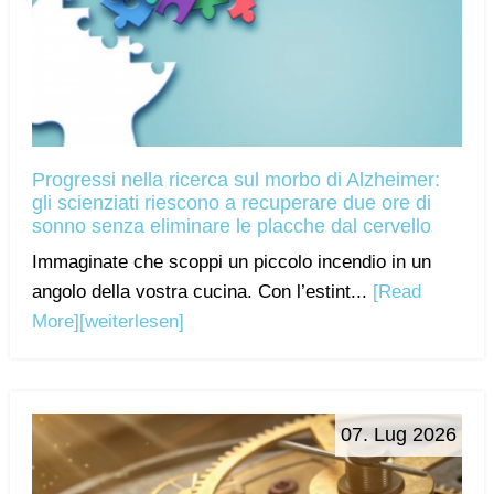
Progressi nella ricerca sul morbo di Alzheimer:
gli scienziati riescono a recuperare due ore di
sonno senza eliminare le placche dal cervello
Immaginate che scoppi un piccolo incendio in un
angolo della vostra cucina. Con l’estint...
[Read
More]
[weiterlesen]
07. Lug 2026