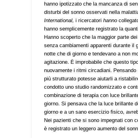
hanno ipotizzato che la mancanza di sensi
disturbi del sonno osservati nella malatt
International,
i ricercatori
hanno
collegato
hanno semplicemente registrato la quantità
Hanno scoperto che la maggior parte dei p
senza cambiamenti apparenti durante il gi
notte che di giorno e tendevano a non mos
agitazione. È improbabile che questo tipo d
nuovamente i ritmi circadiani. Pensando 
più strutturato potesse aiutarli a ristabil
condotto uno studio randomizzato e cont
combinazione di terapia con luce brillant
giorno. Si pensava che la luce brillante d
giorno e a un sano esercizio fisico, avreb
Nei pazienti che si sono impegnati con co
è registrato un leggero aumento del sonn