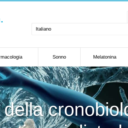
Scegli
una
lingua
rmacologia
Sonno
Melatonina
della cronobiol