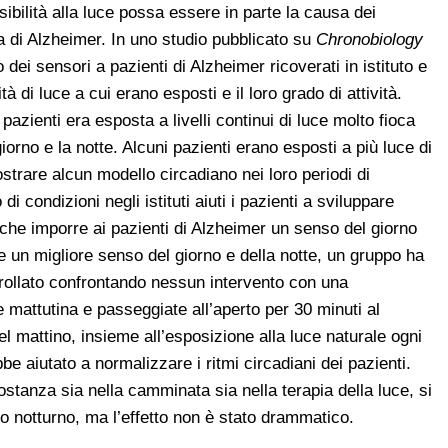
bilità alla luce possa essere in parte la causa dei
ia di Alzheimer. In uno studio pubblicato su
Chronobiology
 dei sensori a pazienti di Alzheimer ricoverati in istituto e
 di luce a cui erano esposti e il loro grado di attività.
azienti era esposta a livelli continui di luce molto fioca
orno e la notte. Alcuni pazienti erano esposti a più luce di
trare alcun modello circadiano nei loro periodi di
i condizioni negli istituti aiuti i pazienti a sviluppare
che imporre ai pazienti di Alzheimer un senso del giorno
ire un migliore senso del giorno e della notte, un gruppo ha
rollato confrontando nessun intervento con una
e mattutina e passeggiate all’aperto per 30 minuti al
el mattino, insieme all’esposizione alla luce naturale ogni
be aiutato a normalizzare i ritmi circadiani dei pazienti.
stanza sia nella camminata sia nella terapia della luce, si
o notturno, ma l’effetto non è stato drammatico.