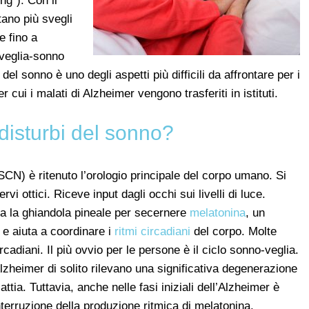
ng”). Con il
tano più svegli
e fino a
 veglia-sonno
el sonno è uno degli aspetti più difficili da affrontare per i
r cui i malati di Alzheimer vengono trasferiti in istituti.
disturbi del sonno?
CN) è ritenuto l’orologio principale del corpo umano. Si
rvi ottici. Riceve input dagli occhi sui livelli di luce.
sca la ghiandola pineale per secernere
melatonina
, un
e aiuta a coordinare i
ritmi circadiani
del corpo. Molte
rcadiani. Il più ovvio per le persone è il ciclo sonno-veglia.
 Alzheimer di solito rilevano una significativa degenerazione
ttia. Tuttavia, anche nelle fasi iniziali dell’Alzheimer è
terruzione della produzione ritmica di melatonina.