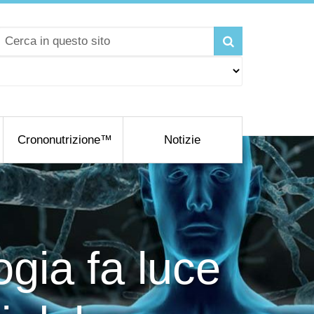
Crononutrizione™
Notizie
ogia fa luce