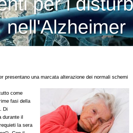
enti per i distur
nell'Alzheimer
eimer presentano una marcata alterazione dei normali schemi
tutto come
rime fasi della
. Di
durante il
requieti la sera