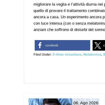
migliorare la veglia e l’attività diurna ne
quello di provare il trattamento combinat
ancora a casa. Un esperimento ancora più
con luce intensa (con o senza melatonina
anziani che soffrono di disturbi del sonno
condividi
c
Filed Under:
Il ritmo circadiano
,
Melatonina
,
S
06. Ago 2026