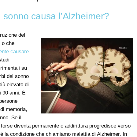
el sonno causa l’Alzheimer?
rruzione del
r o che
ente causare
studi
rimentali su
rbi del sonno
più elevato di
i 90 anni. È
 persone
t di memoria,
nno. Se il
, forse diventa permanente o addirittura progredisce verso
è la condizione che chiamiamo malattia di Alzheimer. In