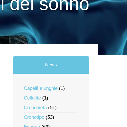
bi del sonno
News
Capelli e unghie
(1)
Cellulite
(1)
Cronodieta
(51)
Cronotipo
(53)
Energia
(63)