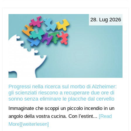
28. Lug 2026
Progressi nella ricerca sul morbo di Alzheimer:
gli scienziati riescono a recuperare due ore di
sonno senza eliminare le placche dal cervello
Immaginate che scoppi un piccolo incendio in un
angolo della vostra cucina. Con l’estint...
[Read
More]
[weiterlesen]