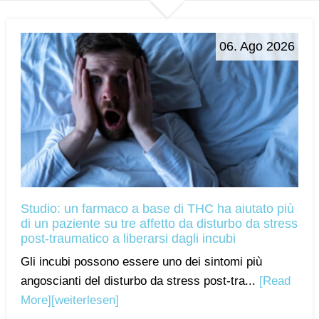
06. Ago 2026
Studio: un farmaco a base di THC ha aiutato più
di un paziente su tre affetto da disturbo da stress
post-traumatico a liberarsi dagli incubi
Gli incubi possono essere uno dei sintomi più
angoscianti del disturbo da stress post-tra...
[Read
More]
[weiterlesen]