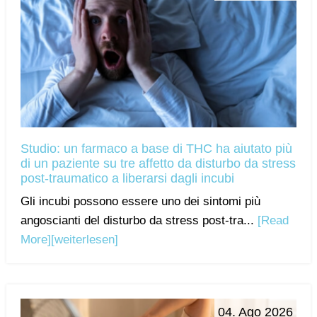
Studio: un farmaco a base di THC ha aiutato più
di un paziente su tre affetto da disturbo da stress
post-traumatico a liberarsi dagli incubi
Gli incubi possono essere uno dei sintomi più
angoscianti del disturbo da stress post-tra...
[Read
More]
[weiterlesen]
04. Ago 2026