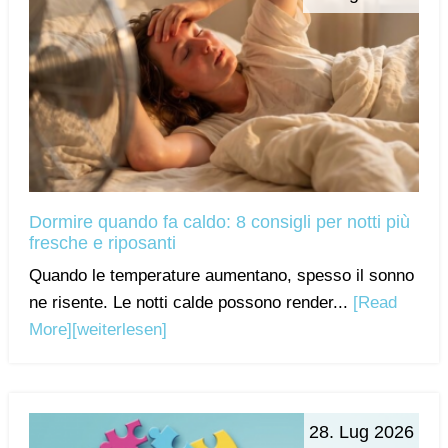
Dormire quando fa caldo: 8 consigli per notti più
fresche e riposanti
Quando le temperature aumentano, spesso il sonno
ne risente. Le notti calde possono render...
[Read
More]
[weiterlesen]
28. Lug 2026