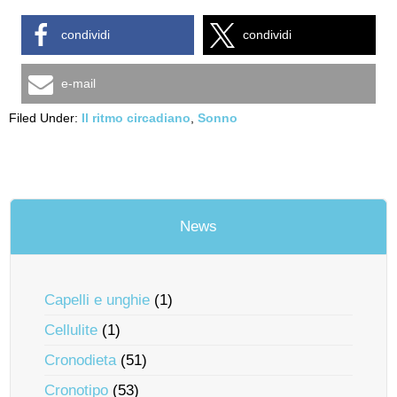
condividi
condividi
e-mail
Filed Under:
Il ritmo circadiano
,
Sonno
News
Capelli e unghie
(1)
Cellulite
(1)
Cronodieta
(51)
Cronotipo
(53)