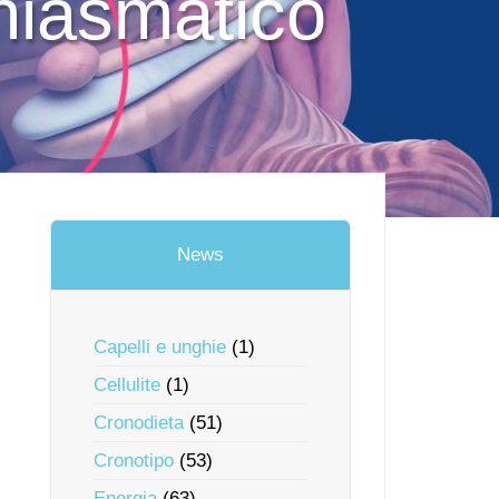
chiasmatico
News
Capelli e unghie
(1)
Cellulite
(1)
Cronodieta
(51)
Cronotipo
(53)
Energia
(63)