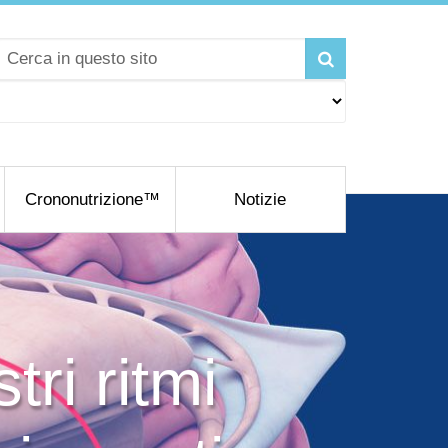
Crononutrizione™
Notizie
tri ritmi