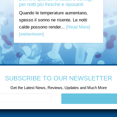
per notti più fresche e riposanti
Quando le temperature aumentano,
spesso il sonno ne risente. Le notti
calde possono render...
[Read More]
[weiterlesen]
SUBSCRIBE TO OUR NEWSLETTER
Get the Latest News, Reviews, Updates and Much More