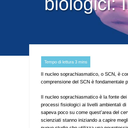
biologici:
Il nucleo soprachiasmatico, o SCN, è con
comprensione del SCN è fondamentale per 
Il nucleo soprachiasmatico è la fonte dei 
processi fisiologici ai livelli ambientali 
sapeva poco su come quest’area del cervel
scienziati stanno iniziando a capire megli
nuovo studio che utilizza una neurotossi