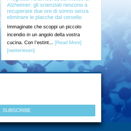
Alzheimer: gli scienziati riescono a
recuperare due ore di sonno senza
eliminare le placche dal cervello
Immaginate che scoppi un piccolo
incendio in un angolo della vostra
cucina. Con l’estint...
[Read More]
[weiterlesen]