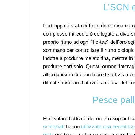
L’SCN e 
Purtroppo è stato difficile determinare c
complesso intreccio è collegato a diverse
proprio ritmo ad ogni “tic-tac” dell’orologi
sommano per controllare il ritmo biologic
indotta a produrre melatonina, mentre in 
produrre cortisolo. Questi ormoni inter
all’organismo di coordinare le attività c
difficile misurare l’attività a causa del c
Pesce pall
Per isolare l’attività del nucleo soprach
scienziati
hanno
utilizzato una neurotos
palla
per bloccare la comunicazione da e