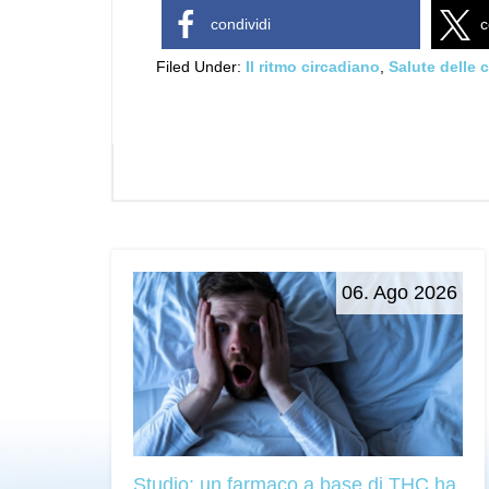
condividi
c
Filed Under:
Il ritmo circadiano
,
Salute delle c
06. Ago 2026
Studio: un farmaco a base di THC ha