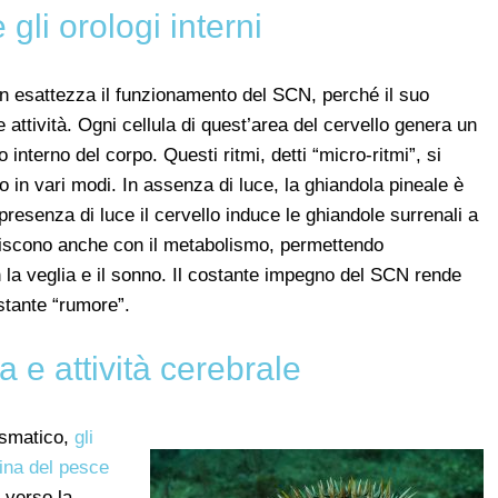
gli orologi interni
on esattezza il funzionamento del SCN, perché il suo
 attività. Ogni cellula di quest’area del cervello genera un
o interno del corpo. Questi ritmi, detti “micro-ritmi”, si
o in vari modi. In assenza di luce, la ghiandola pineale è
presenza di luce il cervello induce le ghiandole surrenali a
agiscono anche con il metabolismo, permettendo
on la veglia e il sonno. Il costante impegno del SCN rende
ostante “rumore”.
a e attività cerebrale
iasmatico,
gli
sina del pesce
 verso la