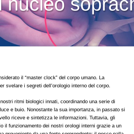
 Il nucleo sopra
siderato il “master clock” del corpo umano. La
svelare i segreti dell’orologio interno del corpo.
nostri ritmi biologici innati, coordinando una serie di
di luce e buio. Nonostante la sua importanza, in passato si
lo riceve e sintetizza le informazioni. Tuttavia, gli
o il funzionamento dei nostri orologi interni grazie a un
na proveniente da una fonte sorprendente: il pesce palla.