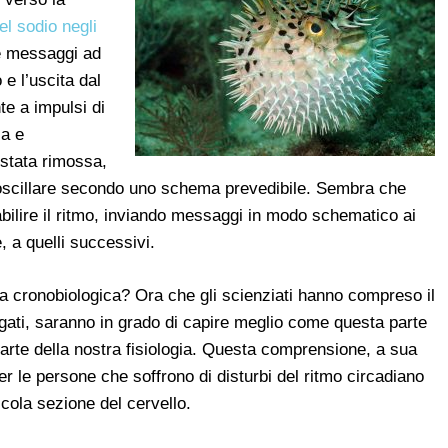
el sodio negli
re messaggi ad
 e l’uscita dal
nte a impulsi di
ca e
 stata rimossa,
 oscillare secondo uno schema prevedibile. Sembra che
tabilire il ritmo, inviando messaggi in modo schematico ai
, a quelli successivi.
ca cronobiologica? Ora che gli scienziati hanno compreso il
gati, saranno in grado di capire meglio come questa parte
arte della nostra fisiologia. Questa comprensione, a sua
per le persone che soffrono di disturbi del ritmo circadiano
iccola sezione del cervello.