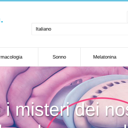
Scegli
una
lingua
rmacologia
Sonno
Melatonina
i misteri dei nos