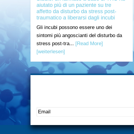
aiutato più di un paziente su tre
affetto da disturbo da stress post-
traumatico a liberarsi dagli incubi
Gli incubi possono essere uno dei
sintomi più angoscianti del disturbo da
stress post-tra...
[Read More]
[weiterlesen]