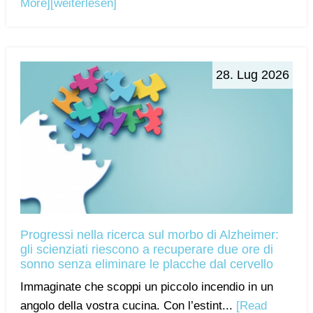
More]
[weiterlesen]
28. Lug 2026
Progressi nella ricerca sul morbo di Alzheimer:
gli scienziati riescono a recuperare due ore di
sonno senza eliminare le placche dal cervello
Immaginate che scoppi un piccolo incendio in un
angolo della vostra cucina. Con l’estint...
[Read