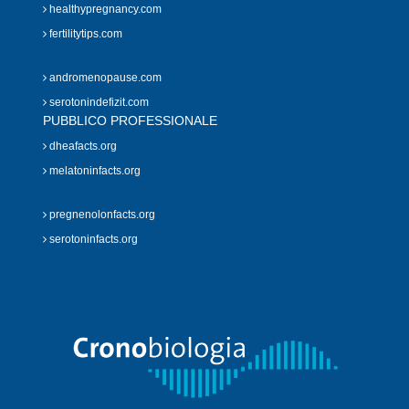
healthypregnancy.com
fertilitytips.com
andromenopause.com
serotonindefizit.com
PUBBLICO PROFESSIONALE
dheafacts.org
melatoninfacts.org
pregnenolonfacts.org
serotoninfacts.org