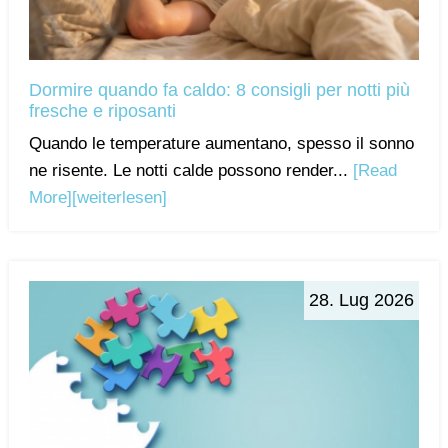
Dormire quando fa caldo: 8 consigli per notti più
fresche e riposanti
Quando le temperature aumentano, spesso il sonno
ne risente. Le notti calde possono render...
[Read
More]
[weiterlesen]
28. Lug 2026