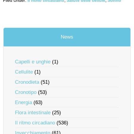
Filed Under:
Il ritmo circadiano
,
Salute delle cellule
,
Sonno
News
Capelli e unghie
(1)
Cellulite
(1)
Cronodieta
(51)
Cronotipo
(53)
Energia
(63)
Flora intestinale
(25)
Il ritmo circadiano
(536)
Invecchiamento
(61)