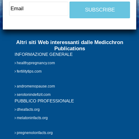
Altri siti Web interessanti dalle Medicchron
Publications
INFORMAZIONE GENERALE
healthypregnancy.com
fertilitytips.com
andromenopause.com
serotonindefizit.com
PUBBLICO PROFESSIONALE
dheafacts.org
melatoninfacts.org
pregnenolonfacts.org