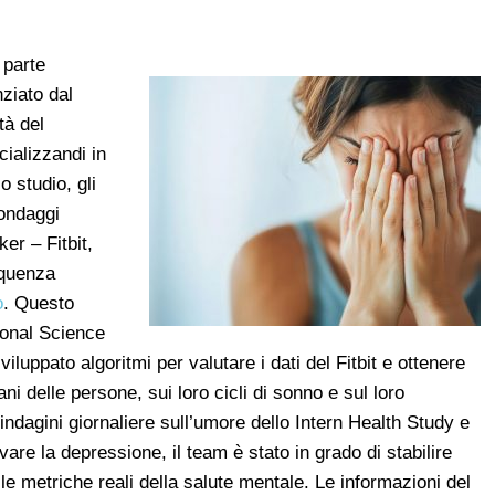
 parte
nziato dal
tà del
ializzandi in
 studio, gli
ondaggi
er – Fitbit,
equenza
o
. Questo
ional Science
luppato algoritmi per valutare i dati del Fitbit e ottenere
ani delle persone, sui loro cicli di sonno e sul loro
indagini giornaliere sull’umore dello Intern Health Study e
evare la depressione, il team è stato in grado di stabilire
le metriche reali della salute mentale. Le informazioni del