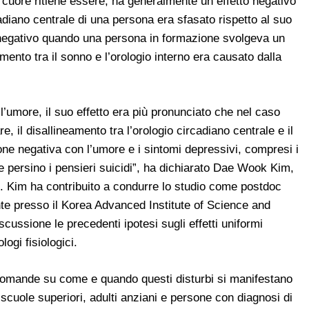
il cuore ritiene essere, ha generalmente un effetto negativo
cadiano centrale di una persona era sfasato rispetto al suo
o negativo quando una persona in formazione svolgeva un
eamento tra il sonno e l’orologio interno era causato dalla
’umore, il suo effetto era più pronunciato che nel caso
re, il disallineamento tra l’orologio circadiano centrale e il
one negativa con l’umore e i sintomi depressivi, compresi i
 e persino i pensieri suicidi”, ha dichiarato Dae Wook Kim,
dio. Kim ha contribuito a condurre lo studio come postdoc
te presso il Korea Advanced Institute of Science and
scussione le precedenti ipotesi sugli effetti uniformi
logi fisiologici.
 domande su come e quando questi disturbi si manifestano
e scuole superiori, adulti anziani e persone con diagnosi di