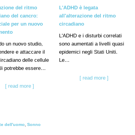
uzione del ritmo
L'ADHD è legata
iano del cancro:
all'alterazione del ritmo
iale per un nuovo
circadiano
mento
L'ADHD e i disturbi correlati
o un nuovo studio,
sono aumentati a livelli quasi
ndere e attaccare il
epidemici negli Stati Uniti.
ircadiano delle cellule
Le…
li potrebbe essere…
[ read more ]
[ read more ]
te dell'uomo
,
Sonno