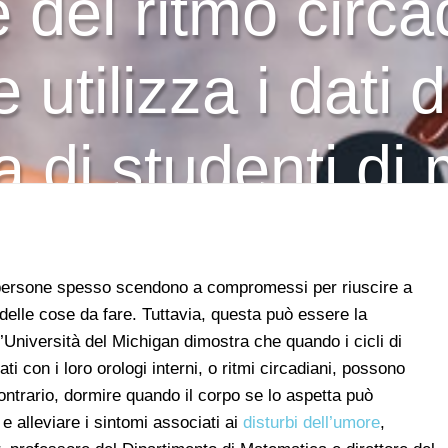
 del ritmo circ
utilizza i dati d
a di studenti di
le persone spesso scendono a compromessi per riuscire a
 delle cose da fare. Tuttavia, questa può essere la
’Università del Michigan dimostra che quando i cicli di
 con i loro orologi interni, o ritmi circadiani, possono
contrario, dormire quando il corpo se lo aspetta può
e alleviare i sintomi associati ai
disturbi dell’umore
,