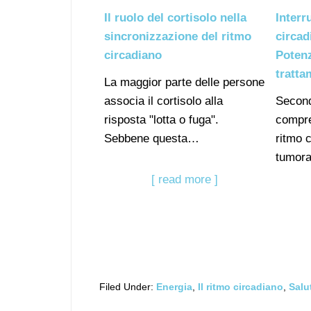
Il ruolo del cortisolo nella
Interr
sincronizzazione del ritmo
circad
circadiano
Potenz
tratta
La maggior parte delle persone
associa il cortisolo alla
Second
risposta "lotta o fuga".
compre
Sebbene questa…
ritmo c
tumora
[ read more ]
Filed Under:
Energia
,
Il ritmo circadiano
,
Salu