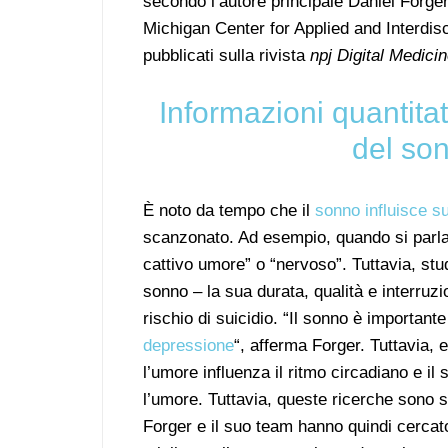
secondo l’autore principale Daniel Forger
Michigan Center for Applied and Interdisc
pubblicati sulla rivista
npj Digital Medici
Informazioni quantitati
del so
È noto da tempo che il
sonno influisce s
scanzonato. Ad esempio, quando si parla
cattivo umore” o “nervoso”. Tuttavia, stu
sonno – la sua durata, qualità e interruz
rischio di suicidio. “Il sonno è important
depressione
“, afferma Forger. Tuttavia,
l’umore influenza il ritmo circadiano e il
l’umore. Tuttavia, queste ricerche sono s
Forger e il suo team hanno quindi cercato d