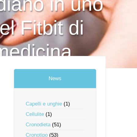
adiano in uno
el Fitbit di
 medicina
News
Capelli e unghie
(1)
Cellulite
(1)
Cronodieta
(51)
Cronotipo
(53)