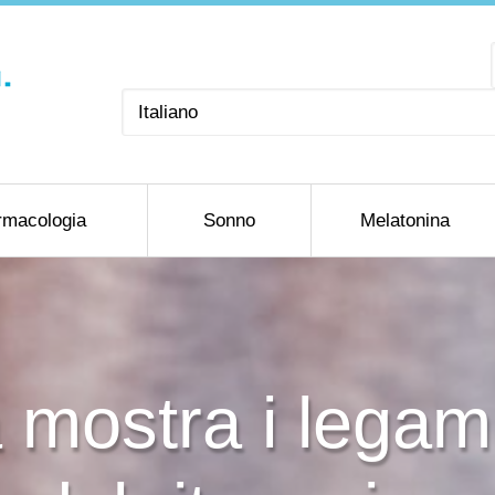
Scegli
una
lingua
rmacologia
Sonno
Melatonina
 mostra i legami 