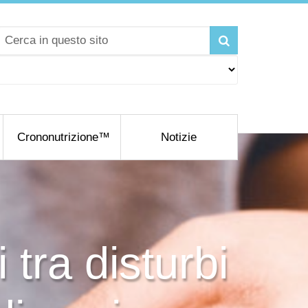
Crononutrizione™
Notizie
tra disturbi