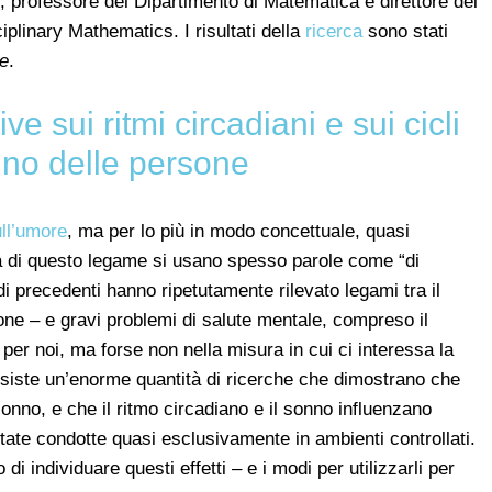
, professore del Dipartimento di Matematica e direttore del
iplinary Mathematics. I risultati della
ricerca
sono stati
ne
.
ve sui ritmi circadiani e sui cicli
nno delle persone
ull’umore
, ma per lo più in modo concettuale, quasi
 di questo legame si usano spesso parole come “di
di precedenti hanno ripetutamente rilevato legami tra il
ione – e gravi problemi di salute mentale, compreso il
e per noi, ma forse non nella misura in cui ci interessa la
 esiste un’enorme quantità di ricerche che dimostrano che
 sonno, e che il ritmo circadiano e il sonno influenzano
tate condotte quasi esclusivamente in ambienti controllati.
i individuare questi effetti – e i modi per utilizzarli per