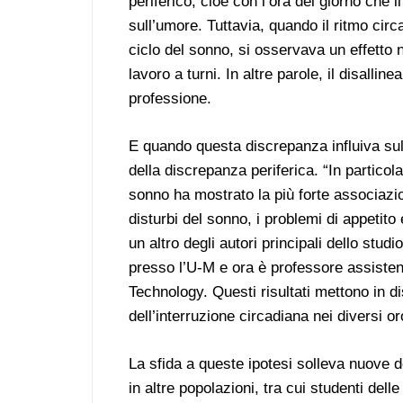
periferico, cioè con l’ora del giorno che 
sull’umore. Tuttavia, quando il ritmo cir
ciclo del sonno, si osservava un effett
lavoro a turni. In altre parole, il disallin
professione.
E quando questa discrepanza influiva sull
della discrepanza periferica. “In particola
sonno ha mostrato la più forte associazi
disturbi del sonno, i problemi di appetito
un altro degli autori principali dello stu
presso l’U-M e ora è professore assisten
Technology. Questi risultati mettono in di
dell’interruzione circadiana nei diversi oro
La sfida a queste ipotesi solleva nuove
in altre popolazioni, tra cui studenti dell