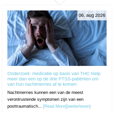
06. aug 2026
Onderzoek: medicatie op basis van THC hielp
meer dan een op de drie PTSS-patiënten om
van hun nachtmerries af te komen
Nachtmerries kunnen een van de meest
verontrustende symptomen zijn van een
posttraumatisch...
[Read More]
[weiterlesen]