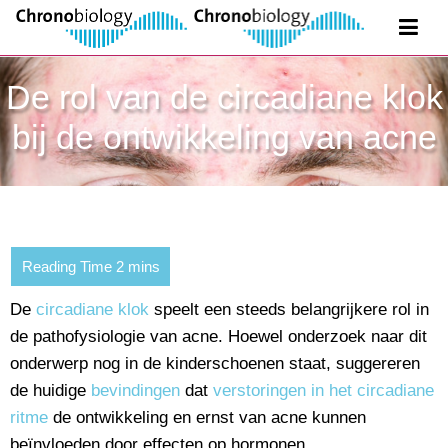
De rol van de circadiane klok
bij de ontwikkeling van acne
De
circadiane klok
speelt een steeds belangrijkere rol in
de pathofysiologie van acne. Hoewel onderzoek naar dit
onderwerp nog in de kinderschoenen staat, suggereren
de huidige
bevindingen
dat
verstoringen in het circadiane
ritme
de ontwikkeling en ernst van acne kunnen
beïnvloeden door effecten op hormonen,