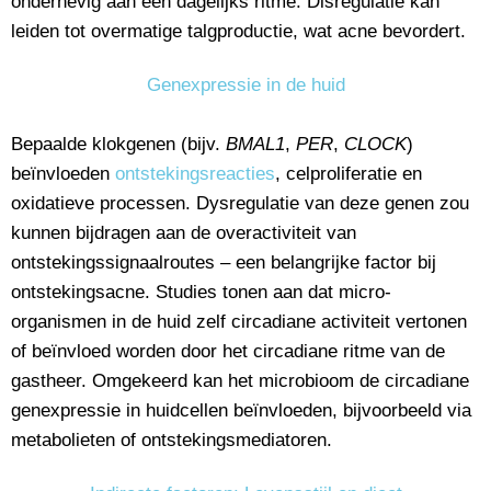
onderhevig aan een dagelijks ritme. Disregulatie kan
leiden tot overmatige talgproductie, wat acne bevordert.
Genexpressie in de huid
Bepaalde klokgenen (bijv.
BMAL1
,
PER
,
CLOCK
)
beïnvloeden
ontstekingsreacties
, celproliferatie en
oxidatieve processen. Dysregulatie van deze genen zou
kunnen bijdragen aan de overactiviteit van
ontstekingssignaalroutes – een belangrijke factor bij
ontstekingsacne. Studies tonen aan dat micro-
organismen in de huid zelf circadiane activiteit vertonen
of beïnvloed worden door het circadiane ritme van de
gastheer. Omgekeerd kan het microbioom de circadiane
genexpressie in huidcellen beïnvloeden, bijvoorbeeld via
metabolieten of ontstekingsmediatoren.