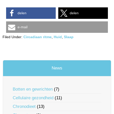
delen
delen
e-mail
Filed Under:
Circadiaan ritme
,
Huid
,
Slaap
News
Botten en gewrichten
(7)
Cellulaire gezondheid
(11)
Chronodieet
(13)