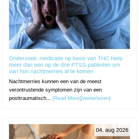
Onderzoek: medicatie op basis van THC hielp
meer dan een op de drie PTSS-patiënten om
van hun nachtmerries af te komen
Nachtmerries kunnen een van de meest
verontrustende symptomen zijn van een
posttraumatisch...
[Read More]
[weiterlesen]
04. aug 2026