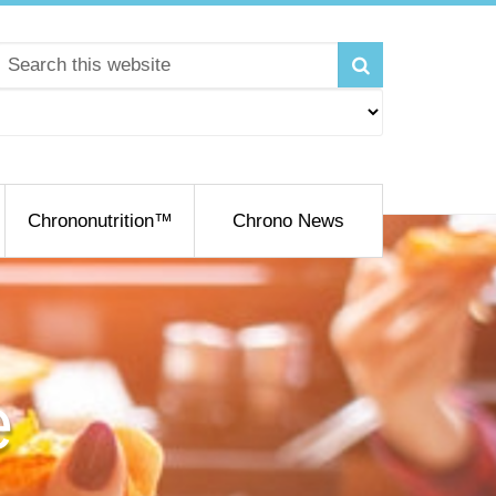
Chrononutrition™
Chrono News
e