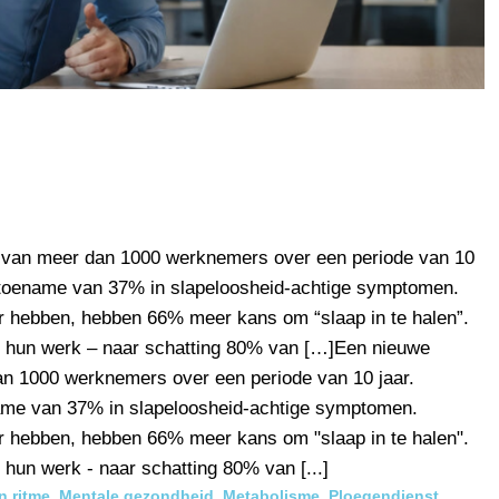
 van meer dan 1000 werknemers over een periode van 10
 toename van 37% in slapeloosheid-achtige symptomen.
r hebben, hebben 66% meer kans om “slaap in te halen”.
an hun werk – naar schatting 80% van […]Een nieuwe
n 1000 werknemers over een periode van 10 jaar.
ame van 37% in slapeloosheid-achtige symptomen.
r hebben, hebben 66% meer kans om "slaap in te halen".
 hun werk - naar schatting 80% van [...]
n ritme
,
Mentale gezondheid
,
Metabolisme
,
Ploegendienst
,