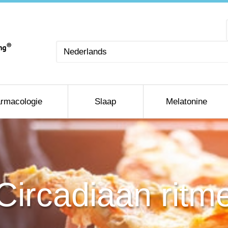
Kies
een
taal
rmacologie
Slaap
Melatonine
Circadiaan ritm