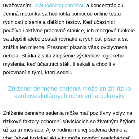
uvažovaním,
krátkodobou pamäťou
a koncentráciou.
Jemná motorika sa hodnotila pomocou online testu
rýchlosti písania a ďalších testov. Keď účastníci
používali aktívne pracovné stanice, ich mozgové funkcie
sa zlepšili alebo zostali rovnaké a rýchlosť písania sa
znížila len mierne. Presnosť písania však ovplyvnená
nebola. Štúdia zistila zlepšenie výsledkov logického
myslenia, keď účastníci stáli, tlieskali a chodili v
porovnaní s tými, ktorí sedeli.
Zníženie denného sedenia môže znížiť riziko
kardiovaskulárnych ochorení a cukrovky
Zníženie denného sedenia môže mať pozitívny vplyv na
rizikové faktory ochorení súvisiacich so životným štýlom
už za tri mesiace. Aj o hodinu menej sedenia denne a
viac ľahkej fyzickej aktivity môže pomôcť predchádzať