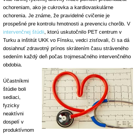
ochoreniam, ako je cukrovka a kardiovaskulárne
ochorenia. Je známe, že pravidelné cvičenie je
prospešné pre kontrolu hmotnosti a prevenciu chorôb. V
intervenčnej štúdii
, ktorú uskutočnilo PET centrum v
Turku a inštitút UKK vo Fínsku, vedci zisťovali, či sa dá
dosiahnuť zdravotný prínos skrátením času stráveného
sedením každý deň počas trojmesačného intervenčného
obdobia.
Účastníkmi
štúdie boli
sediaci,
fyzicky
neaktívni
dospelí v
produktívnom