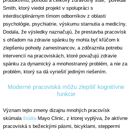
produktivitu, pohodu a celkový zdravotný stav,“ povedal
Smith, ktorý viedol projekt v spolupráci s
interdisciplinárnym tímom odborníkov z oblasti
psychológie, psychiatrie, výskumu starnutia a medicíny.
Dodala, že výsledky naznačujú, že prestavba pracovísk
s ohľadom na zdravie spánku by mohla byť kľúčom k
zlepšeniu pohody zamestnancov, a zdôraznila potrebu
intervencií na pracoviskách, ktoré považujú zdravie
spánku za dynamický a mnohostranný problém, a nie za
problém, ktorý sa dá vyriešiť jediným riešením.
Moderné pracoviská môžu zlepšiť kognitívne
funkcie
Význam tejto zmeny dizajnu mnohých pracovísk
skúmala
štúdia
Mayo Clinic, z ktorej vyplýva, že aktívne
pracoviská s bežeckými pásmi, bicyklami, steppermi