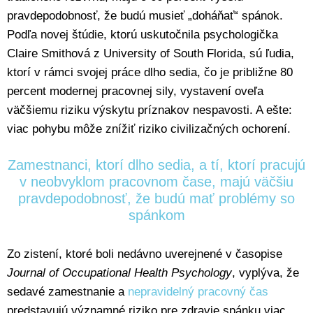
pravdepodobnosť, že budú musieť „doháňať“ spánok.
Podľa novej štúdie, ktorú uskutočnila psychologička
Claire Smithová z University of South Florida, sú ľudia,
ktorí v rámci svojej práce dlho sedia, čo je približne 80
percent modernej pracovnej sily, vystavení oveľa
väčšiemu riziku výskytu príznakov nespavosti. A ešte:
viac pohybu môže znížiť riziko civilizačných ochorení.
Zamestnanci, ktorí dlho sedia, a tí, ktorí pracujú
v neobvyklom pracovnom čase, majú väčšiu
pravdepodobnosť, že budú mať problémy so
spánkom
Zo zistení, ktoré boli nedávno uverejnené v časopise
Journal of Occupational Health Psychology
, vyplýva, že
sedavé zamestnanie a
nepravidelný pracovný čas
predstavujú významné riziko pre zdravie spánku viac