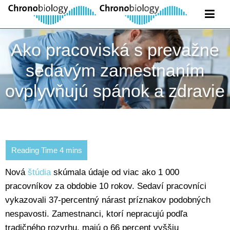
Ako pracoviská s prevažne
sedavým zamestnaním
ovplyvňujú spánok a zdravie
Nová
štúdia
skúmala údaje od viac ako 1 000
pracovníkov za obdobie 10 rokov. Sedaví pracovníci
vykazovali 37-percentný nárast príznakov podobných
nespavosti. Zamestnanci, ktorí nepracujú podľa
tradičného rozvrhu, majú o 66 percent vyššiu