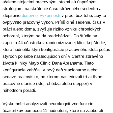
a/alebo stojacimi pracovnými stolmi sú úspešnými
stratégiami na skrátenie času stráveného sedením a
zlepšenie
duševnej výkonnosti
v práci bez toho, aby to
ovplyvnilo pracovný výkon. Príliš dlhé sedenie, či už v
práci alebo doma, zvyšuje riziko vzniku chronických
ochorení, ktorým sa dá predchádzať. Do štúdie sa
zapojilo 44 účastníkov randomizovanej klinickej štúdie,
ktorá hodnotila štyri konfigurácie pracovného stola počas
štyroch po sebe nasledujúcich dní v Centre zdravého
života kliniky Mayo Clinic Dana Abrahama. Tieto
konfigurácie zahŕňali v prvý deň stacionárne alebo
sedavé pracovisko, po ktorom nasledovali tri aktívne
pracovné stanice (stoj, chôdza alebo stepper) v
náhodnom poradí.
Výskumníci analyzovali neurokognitívne funkcie
účastníkov pomocou 11 hodnotení, ktoré sa zaoberali