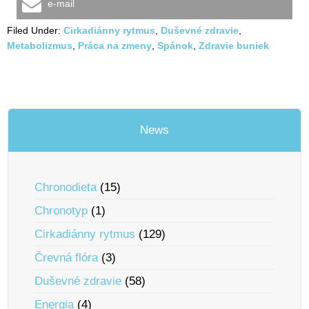
e-mail
Filed Under:
Cirkadiánny rytmus
,
Duševné zdravie
,
Metabolizmus
,
Práca na zmeny
,
Spánok
,
Zdravie buniek
News
Chronodieta
(15)
Chronotyp
(1)
Cirkadiánny rytmus
(129)
Črevná flóra
(3)
Duševné zdravie
(58)
Energia
(4)