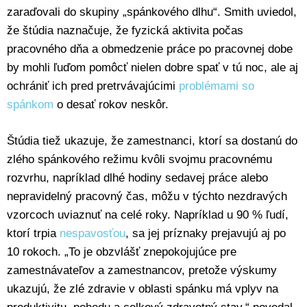
zaraďovali do skupiny „spánkového dlhu“. Smith uviedol,
že štúdia naznačuje, že fyzická aktivita počas
pracovného dňa a obmedzenie práce po pracovnej dobe
by mohli ľuďom pomôcť nielen dobre spať v tú noc, ale aj
ochrániť ich pred pretrvávajúcimi
problémami so
spánkom
o desať rokov neskôr.
Štúdia tiež ukazuje, že zamestnanci, ktorí sa dostanú do
zlého spánkového režimu kvôli svojmu pracovnému
rozvrhu, napríklad dlhé hodiny sedavej práce alebo
nepravidelný pracovný čas, môžu v týchto nezdravých
vzorcoch uviaznuť na celé roky. Napríklad u 90 % ľudí,
ktorí trpia
nespavosťou
, sa jej príznaky prejavujú aj po
10 rokoch. „To je obzvlášť znepokojujúce pre
zamestnávateľov a zamestnancov, pretože výskumy
ukazujú, že zlé zdravie v oblasti spánku má vplyv na