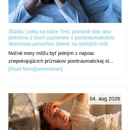
Štúdia: Lieky na báze THC pomohli viac ako
jednému z troch pacientov s posttraumatickou
stresovou poruchou zbaviť sa nočných môr
Nočné mory môžu byť jedným z najviac
znepokojujúcich príznakov posttraumatickej st...
[Read More]
[weiterlesen]
04. aug 2026