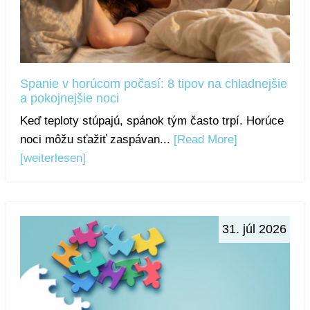
Spanie v horúcom počasí: 8 tipov na chladnejšie
a pokojnejšie noci
Keď teploty stúpajú, spánok tým často trpí. Horúce
noci môžu sťažiť zaspávan...
[Read More]
[weiterlesen]
31. júl 2026