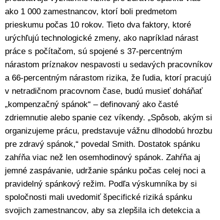
ako 1 000 zamestnancov, ktorí boli predmetom
prieskumu počas 10 rokov. Tieto dva faktory, ktoré
urýchľujú technologické zmeny, ako napríklad nárast
práce s počítačom, sú spojené s 37-percentným
nárastom príznakov nespavosti u sedavých pracovníkov
a 66-percentným nárastom rizika, že ľudia, ktorí pracujú
v netradičnom pracovnom čase, budú musieť doháňať
„kompenzačný spánok“ – definovaný ako časté
zdriemnutie alebo spanie cez víkendy. „Spôsob, akým si
organizujeme prácu, predstavuje vážnu dlhodobú hrozbu
pre zdravý spánok,“ povedal Smith. Dostatok spánku
zahŕňa viac než len osemhodinový spánok. Zahŕňa aj
jemné zaspávanie, udržanie spánku počas celej noci a
pravidelný spánkový režim. Podľa výskumníka by si
spoločnosti mali uvedomiť špecifické riziká spánku
svojich zamestnancov, aby sa zlepšila ich detekcia a