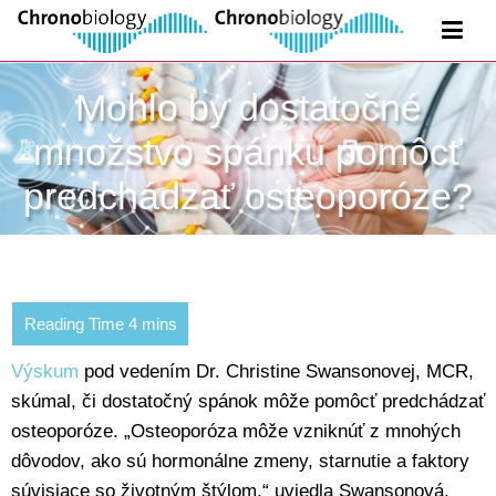
Mohlo by dostatočné
množstvo spánku pomôcť
predchádzať osteoporóze?
Výskum
pod vedením Dr. Christine Swansonovej, MCR,
skúmal, či dostatočný spánok môže pomôcť predchádzať
osteoporóze. „Osteoporóza môže vzniknúť z mnohých
dôvodov, ako sú hormonálne zmeny, starnutie a faktory
súvisiace so životným štýlom,“ uviedla Swansonová,