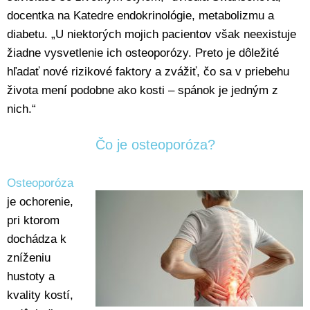
docentka na Katedre endokrinológie, metabolizmu a
diabetu. „U niektorých mojich pacientov však neexistuje
žiadne vysvetlenie ich osteoporózy. Preto je dôležité
hľadať nové rizikové faktory a zvážiť, čo sa v priebehu
života mení podobne ako kosti – spánok je jedným z
nich.“
Čo je osteoporóza?
Osteoporóza
je ochorenie,
pri ktorom
dochádza k
zníženiu
hustoty a
kvality kostí,