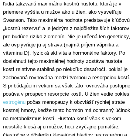
ľudia takzvanú maximálnu kostnú hustotu, ktorá je v
priemere vyššia u mužov ako u žien, ako vysvetľuje
Swanson. Táto maximálna hodnota predstavuje kľúčovú
„kostnú rezervu“ a je jedným z najdôležitejších faktorov
pre budúce riziko zlomenín. Nie je určená len geneticky,
ale ovplyvňuje ju aj strava (najmä príjem vápnika a
vitamínu D), fyzická aktivita a hormonálne faktory. Po
dosiahnutí tejto maximálnej hodnoty zostáva hustota
kostí relatívne stabilná po niekoľko desaťročí, pokiaľ je
zachovaná rovnováha medzi tvorbou a resorpciou kostí.
S pribúdajúcim vekom sa však táto rovnováha postupne
posúva v prospech resorpcie kostí. U žien vedie pokles
estrogénu
počas menopauzy k obzvlášť rýchlej strate
kostnej hmoty, keďže tento hormón má ochranný účinok
na metabolizmus kostí. Hustota kostí však s vekom
neustále klesá aj u mužov, hoci zvyčajne pomalšie,
čiastočne v dôsledku klesajúcej hladiny testosterónu a