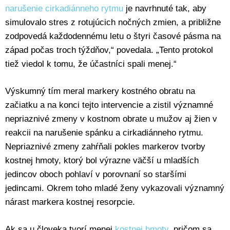
narušenie cirkadiánneho rytmu
je navrhnuté tak, aby
simulovalo stres z rotujúcich nočných zmien, a približne
zodpovedá každodennému letu o štyri časové pásma na
západ počas troch týždňov,“ povedala. „Tento protokol
tiež viedol k tomu, že účastníci spali menej.“
Výskumný tím meral markery kostného obratu na
začiatku a na konci tejto intervencie a zistil významné
nepriaznivé zmeny v kostnom obrate u mužov aj žien v
reakcii na narušenie spánku a cirkadiánneho rytmu.
Nepriaznivé zmeny zahŕňali pokles markerov tvorby
kostnej hmoty, ktorý bol výrazne väčší u mladších
jedincov oboch pohlaví v porovnaní so staršími
jedincami. Okrem toho mladé ženy vykazovali významný
nárast markera kostnej resorpcie.
Ak sa u človeka tvorí menej
kostnej hmoty
, pričom sa