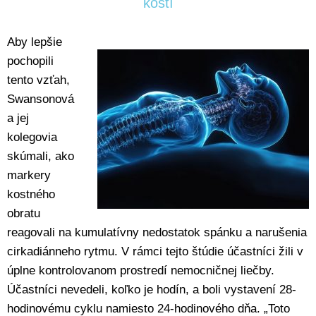
kostí
Aby lepšie
pochopili
tento vzťah,
Swansonová
a jej
kolegovia
skúmali, ako
markery
kostného
obratu
reagovali na kumulatívny nedostatok spánku a narušenia
cirkadiánneho rytmu. V rámci tejto štúdie účastníci žili v
úplne kontrolovanom prostredí nemocničnej liečby.
Účastníci nevedeli, koľko je hodín, a boli vystavení 28-
hodinovému cyklu namiesto 24-hodinového dňa. „Toto