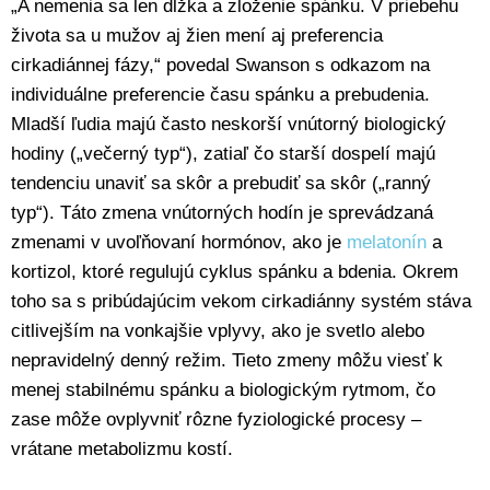
„A nemenia sa len dĺžka a zloženie spánku. V priebehu
života sa u mužov aj žien mení aj preferencia
cirkadiánnej fázy,“ povedal Swanson s odkazom na
individuálne preferencie času spánku a prebudenia.
Mladší ľudia majú často neskorší vnútorný biologický
hodiny („večerný typ“), zatiaľ čo starší dospelí majú
tendenciu unaviť sa skôr a prebudiť sa skôr („ranný
typ“). Táto zmena vnútorných hodín je sprevádzaná
zmenami v uvoľňovaní hormónov, ako je
melatonín
a
kortizol, ktoré regulujú cyklus spánku a bdenia. Okrem
toho sa s pribúdajúcim vekom cirkadiánny systém stáva
citlivejším na vonkajšie vplyvy, ako je svetlo alebo
nepravidelný denný režim. Tieto zmeny môžu viesť k
menej stabilnému spánku a biologickým rytmom, čo
zase môže ovplyvniť rôzne fyziologické procesy –
vrátane metabolizmu kostí.