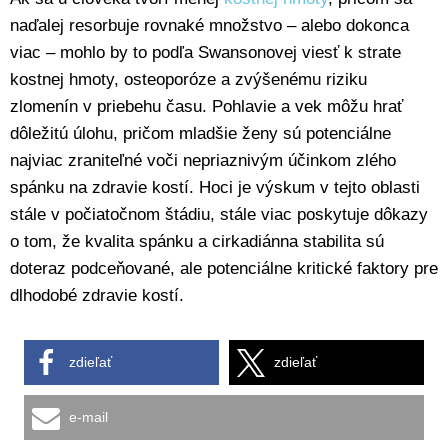
naďalej resorbuje rovnaké množstvo – alebo dokonca
viac – mohlo by to podľa Swansonovej viesť k strate
kostnej hmoty, osteoporóze a zvýšenému riziku
zlomenín v priebehu času. Pohlavie a vek môžu hrať
dôležitú úlohu, pričom mladšie ženy sú potenciálne
najviac zraniteľné voči nepriaznivým účinkom zlého
spánku na zdravie kostí. Hoci je výskum v tejto oblasti
stále v počiatočnom štádiu, stále viac poskytuje dôkazy
o tom, že kvalita spánku a cirkadiánna stabilita sú
doteraz podceňované, ale potenciálne kritické faktory pre
dlhodobé zdravie kostí.
zdieľať
zdieľať
e-mail