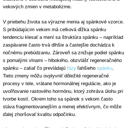
vekových zmien v metabolizme.
V priebehu života sa výrazne menia aj spánkové vzorce.
S pribúdajúcim vekom má celková dĺžka spánku
tendenciu klesať a mení sa štruktúra spánku – napríklad
zaspávanie často trvá dlhšie a častejšie dochádza k
nočnému prebúdzaniu. Zároveň sa znižuje podiel spánku
s pomalými vlnami – hlbokého, obzvlášť regeneračného
spánku – zatiaľ čo prevládajú
fázy
ľahšieho
spánku
.
Tieto zmeny môžu ovplyvniť dôležité regeneračné
procesy v tele, vrátane hormonálnej regulácie, ako je
uvoľňovanie rastového hormónu, ktorý zohráva úlohu pri
tvorbe kostí. Okrem toho sa spánok s vekom často
stáva fragmentovanejším a menej efektívnym, čo môže
ďalej zhoršovať kvalitu odpočinku.