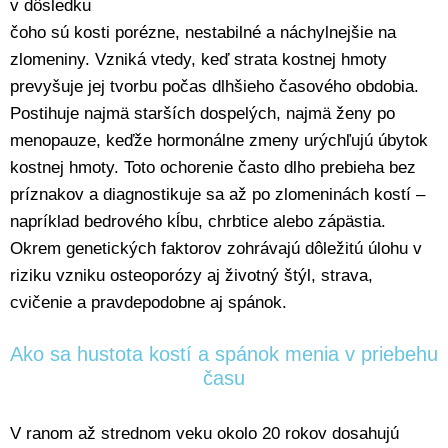
v dôsledku
čoho sú kosti porézne, nestabilné a náchylnejšie na
zlomeniny. Vzniká vtedy, keď strata kostnej hmoty
prevyšuje jej tvorbu počas dlhšieho časového obdobia.
Postihuje najmä starších dospelých, najmä ženy po
menopauze, keďže hormonálne zmeny urýchľujú úbytok
kostnej hmoty. Toto ochorenie často dlho prebieha bez
príznakov a diagnostikuje sa až po zlomeninách kostí –
napríklad bedrového kĺbu, chrbtice alebo zápästia.
Okrem genetických faktorov zohrávajú dôležitú úlohu v
riziku vzniku osteoporózy aj životný štýl, strava,
cvičenie a pravdepodobne aj spánok.
Ako sa hustota kostí a spánok menia v priebehu
času
V ranom až strednom veku okolo 20 rokov dosahujú