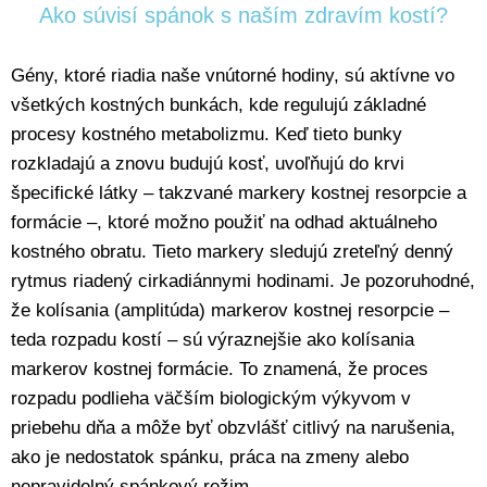
Ako súvisí spánok s naším zdravím kostí?
Gény, ktoré riadia naše vnútorné hodiny, sú aktívne vo
všetkých kostných bunkách, kde regulujú základné
procesy kostného metabolizmu. Keď tieto bunky
rozkladajú a znovu budujú kosť, uvoľňujú do krvi
špecifické látky – takzvané markery kostnej resorpcie a
formácie –, ktoré možno použiť na odhad aktuálneho
kostného obratu. Tieto markery sledujú zreteľný denný
rytmus riadený cirkadiánnymi hodinami. Je pozoruhodné,
že kolísania (amplitúda) markerov kostnej resorpcie –
teda rozpadu kostí – sú výraznejšie ako kolísania
markerov kostnej formácie. To znamená, že proces
rozpadu podlieha väčším biologickým výkyvom v
priebehu dňa a môže byť obzvlášť citlivý na narušenia,
ako je nedostatok spánku, práca na zmeny alebo
nepravidelný spánkový režim.