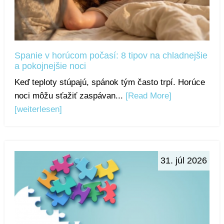
Spanie v horúcom počasí: 8 tipov na chladnejšie
a pokojnejšie noci
Keď teploty stúpajú, spánok tým často trpí. Horúce
noci môžu sťažiť zaspávan...
[Read More]
[weiterlesen]
31. júl 2026