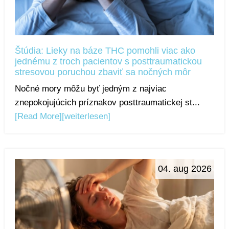
Štúdia: Lieky na báze THC pomohli viac ako
jednému z troch pacientov s posttraumatickou
stresovou poruchou zbaviť sa nočných môr
Nočné mory môžu byť jedným z najviac
znepokojujúcich príznakov posttraumatickej st...
[Read More]
[weiterlesen]
04. aug 2026