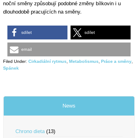
noční směny způsobují podobné změny bílkovin i u
dlouhodobě pracujících na směny.
sdílet
sdílet
email
Filed Under:
Cirkadiální rytmus
,
Metabolismus
,
Práce a smĕny
,
Spánek
News
Chrono dieta
(13)