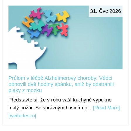
31. Čvc 2026
Průlom v léčbě Alzheimerovy choroby: Vědci
obnovili dvě hodiny spánku, aniž by odstranili
plaky z mozku
Představte si, že v rohu vaší kuchyně vypukne
malý požár. Se správným hasicím p...
[Read More]
[weiterlesen]