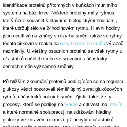
identifikace proteinů přítomných v buňkách imunitního
systému na bázi krve. Některé proteiny měly rytmus,
který úzce souvisel s hlavními biologickými hodinami,
které udržují tělo ve 24hodinovém rytmu. Hlavní hodiny
jsou necitlivé na změny v rozvrhu směn, takže se rytmy
těchto bílkovin v reakci na
rozvrh nočních směn
výrazně
nezměnily. U většiny ostatních proteinů se však rytmy u
účastníků nočních směn ve srovnání s účastníky
denních směn významně změnily.
Při bližším zkoumání proteinů podílejících se na regulaci
glukózy vědci pozorovali téměř úplný zvrat glukózových
rytmů u účastníků nočních směn. Zjistili také, že ty
procesy, které se podílejí na
tvorbě
a citlivosti na
inzulín
a které normálně spolupracují na udržování hladiny
glukózy ve zdravém rozmezí, již nebyly u účastníků