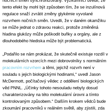
nočních směn synchronizovány. Výzkumníci uvedli, že
tento efekt by mohl být způsoben tím, že se inzulínová
regulace snaží zvrátit změny glykémie vyvolané
rozvrhem nočních směn. Uvedli, že v daném okamžiku
se může jednat o zdravou reakci, protože změněná
hladina glukózy může poškodit buňky a orgány, ale z
dlouhodobého hlediska může být problematická.
„Podařilo se nám prokázat, že skutečně existuje rozdíl v
molekulárních vzorcích mezi dobrovolníky s normálním
pracovním rozvrhem
a těmi, jejichž rozvrh není v
souladu s jejich biologickými hodinami,“ uvedl Jason
McDermott, počítačový vědec z oddělení biologických
věd PNNL. „Účinky tohoto nesouladu nebyly dosud
charakterizovány na této molekulární úrovni a tímto
kontrolovaným způsobem.“ Dalším krokem vědců bude
zkoumání pracovníků v reálném světě, aby zjistili, zda