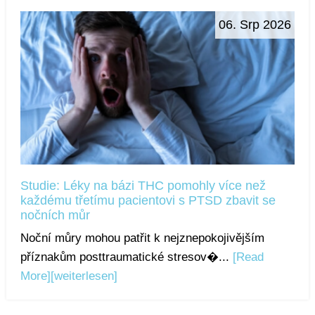
06. Srp 2026
Studie: Léky na bázi THC pomohly více než
každému třetímu pacientovi s PTSD zbavit se
nočních můr
Noční můry mohou patřit k nejznepokojivějším
příznakům posttraumatické stresov�...
[Read
More]
[weiterlesen]