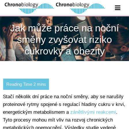
Jak může práce na noční
směny zvyšovat riziko
cukrovky a obezity
Stačí několik dní práce na noční směny, aby se narušily
proteinové rytmy spojené s regulací hladiny cukru v krvi,
energetickým metabolismem a
zánětlivými reakcemi
.
Tyto procesy mohou mít vliv na rozvoj chronických
metabolických onemocnění. Výsledky studie vedené