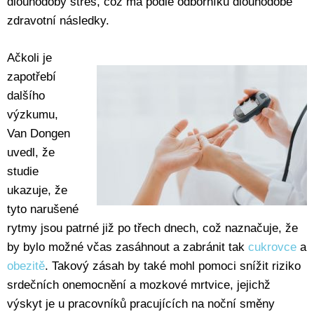
dlouhodobý stres, což má podle odborníků dlouhodobé
zdravotní následky.
Ačkoli je
zapotřebí
dalšího
výzkumu,
Van Dongen
uvedl, že
studie
ukazuje, že
tyto narušené
rytmy jsou patrné již po třech dnech, což naznačuje, že
by bylo možné včas zasáhnout a zabránit tak
cukrovce
a
obezitě
. Takový zásah by také mohl pomoci snížit riziko
srdečních onemocnění a mozkové mrtvice, jejichž
výskyt je u pracovníků pracujících na noční směny