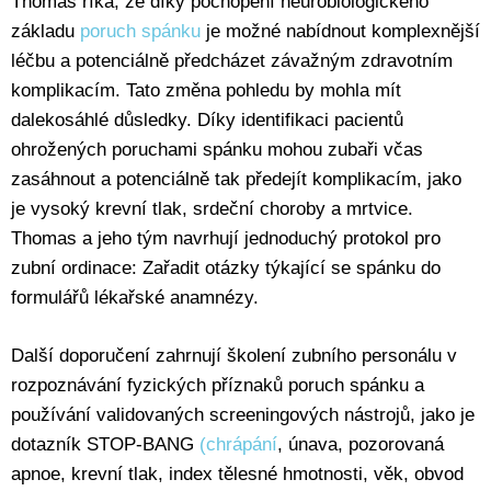
Thomas říká, že díky pochopení neurobiologického
základu
poruch spánku
je možné nabídnout komplexnější
léčbu a potenciálně předcházet závažným zdravotním
komplikacím. Tato změna pohledu by mohla mít
dalekosáhlé důsledky. Díky identifikaci pacientů
ohrožených poruchami spánku mohou zubaři včas
zasáhnout a potenciálně tak předejít komplikacím, jako
je vysoký krevní tlak, srdeční choroby a mrtvice.
Thomas a jeho tým navrhují jednoduchý protokol pro
zubní ordinace: Zařadit otázky týkající se spánku do
formulářů lékařské anamnézy.
Další doporučení zahrnují školení zubního personálu v
rozpoznávání fyzických příznaků poruch spánku a
používání validovaných screeningových nástrojů, jako je
dotazník STOP-BANG
(chrápání
, únava, pozorovaná
apnoe, krevní tlak, index tělesné hmotnosti, věk, obvod