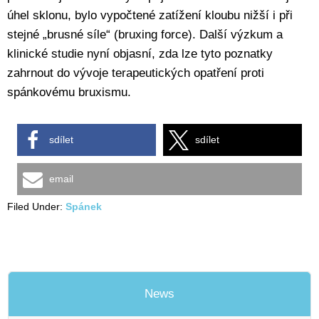
úhel sklonu, bylo vypočtené zatížení kloubu nižší i při
stejné „brusné síle“ (bruxing force). Další výzkum a
klinické studie nyní objasní, zda lze tyto poznatky
zahrnout do vývoje terapeutických opatření proti
spánkovému bruxismu.
sdílet
sdílet
email
Filed Under:
Spánek
News