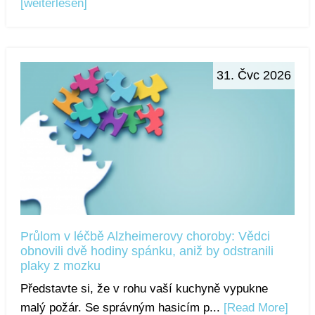
[weiterlesen]
31. Čvc 2026
Průlom v léčbě Alzheimerovy choroby: Vědci
obnovili dvě hodiny spánku, aniž by odstranili
plaky z mozku
Představte si, že v rohu vaší kuchyně vypukne
malý požár. Se správným hasicím p...
[Read More]