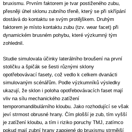
bruxismu. Prvním faktorem je tvar postiženého zubu,
přesněji úhel sklonu zubního třeně, který se při skřípání
dostává do kontaktu se svým protějškem. Druhým
faktorem je místo kontaktu zubu (tzv. wear facet) při
dynamickém brusném pohybu, které výzkumný tým
zohlednil.
Studie simulovala účinky laterálního broušení na první
stoličku a špičák se šesti různými sklony
opotřebovávací fasety, což vedlo k celkem dvanácti
simulovaným scénářům. Podle výzkumníků výsledky
ukazují, že sklon i poloha opotřebovávacích faset mají
vliv na sílu mechanického zatížení
temporomandibulárního kloubu. Jako rozhodující se však
jeví strmost obrusné hrany. Čím plošší je zub, tím vyšší
je zatížení kloubu, a tím i riziko poruchy TMJ, zatímco
pokud mají zubní hrany zapojené do bruxismu strmější