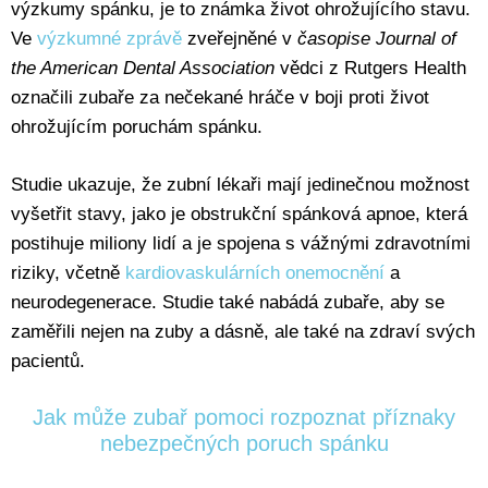
výzkumy spánku, je to známka život ohrožujícího stavu.
Ve
výzkumné zprávě
zveřejněné v
časopise Journal of
the American Dental Association
vědci z Rutgers Health
označili zubaře za nečekané hráče v boji proti život
ohrožujícím poruchám spánku.
Studie ukazuje, že zubní lékaři mají jedinečnou možnost
vyšetřit stavy, jako je obstrukční spánková apnoe, která
postihuje miliony lidí a je spojena s vážnými zdravotními
riziky, včetně
kardiovaskulárních onemocnění
a
neurodegenerace. Studie také nabádá zubaře, aby se
zaměřili nejen na zuby a dásně, ale také na zdraví svých
pacientů.
Jak může zubař pomoci rozpoznat příznaky
nebezpečných poruch spánku