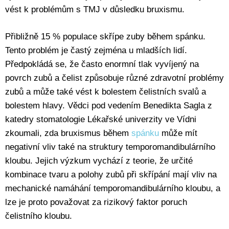
vést k problémům s TMJ v důsledku bruxismu.
Přibližně 15 % populace skřípe zuby během spánku.
Tento problém je častý zejména u mladších lidí.
Předpokládá se, že často enormní tlak vyvíjený na
povrch zubů a čelist způsobuje různé zdravotní problémy
zubů a může také vést k bolestem čelistních svalů a
bolestem hlavy. Vědci pod vedením Benedikta Sagla z
katedry stomatologie Lékařské univerzity ve Vídni
zkoumali, zda bruxismus během
spánku
může mít
negativní vliv také na struktury temporomandibulárního
kloubu. Jejich výzkum vychází z teorie, že určité
kombinace tvaru a polohy zubů při skřípání mají vliv na
mechanické namáhání temporomandibulárního kloubu, a
lze je proto považovat za rizikový faktor poruch
čelistního kloubu.