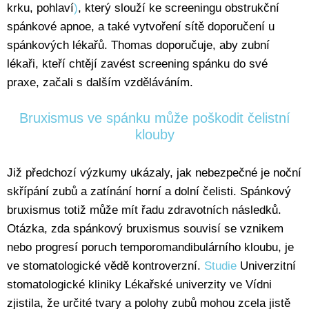
krku, pohlaví
)
, který slouží ke screeningu obstrukční
spánkové apnoe, a také vytvoření sítě doporučení u
spánkových lékařů. Thomas doporučuje, aby zubní
lékaři, kteří chtějí zavést screening spánku do své
praxe, začali s dalším vzděláváním.
Bruxismus ve spánku může poškodit čelistní
klouby
Již předchozí výzkumy ukázaly, jak nebezpečné je noční
skřípání zubů a zatínání horní a dolní čelisti. Spánkový
bruxismus totiž může mít řadu zdravotních následků.
Otázka, zda spánkový bruxismus souvisí se vznikem
nebo progresí poruch temporomandibulárního kloubu, je
ve stomatologické vědě kontroverzní.
Studie
Univerzitní
stomatologické kliniky Lékařské univerzity ve Vídni
zjistila, že určité tvary a polohy zubů mohou zcela jistě