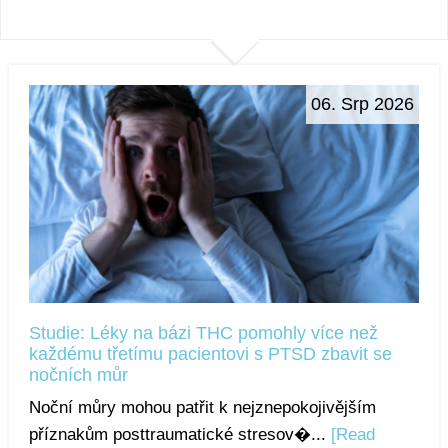
06. Srp 2026
Studie: Léky na bázi THC pomohly více než
každému třetímu pacientovi s PTSD zbavit se
nočních můr
Noční můry mohou patřit k nejznepokojivějším
příznakům posttraumatické stresov�...
[Read