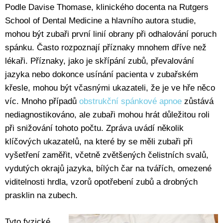
Podle Davise Thomase, klinického docenta na Rutgers
School of Dental Medicine a hlavního autora studie,
mohou být zubaři první linií obrany při odhalování poruch
spánku. Často rozpoznají příznaky mnohem dříve než
lékaři. Příznaky, jako je skřípání zubů, převalování
jazyka nebo dokonce usínání pacienta v zubařském
křesle, mohou být včasnými ukazateli, že je ve hře něco
víc. Mnoho případů
obstrukční spánkové apnoe
zůstává
nediagnostikováno, ale zubaři mohou hrát důležitou roli
při snižování tohoto počtu. Zpráva uvádí několik
klíčových ukazatelů, na které by se měli zubaři při
vyšetření zaměřit, včetně zvětšených čelistních svalů,
vydutých okrajů jazyka, bílých čar na tvářích, omezené
viditelnosti hrdla, vzorů opotřebení zubů a drobných
prasklin na zubech.
Tyto fyzické