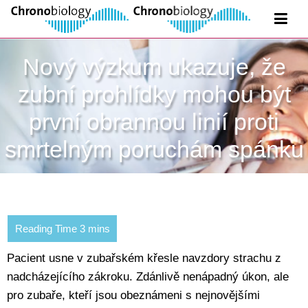
Nový výzkum ukazuje, že
zubní prohlídky mohou být
první obrannou linií proti
smrtelným poruchám spánku
Pacient usne v zubařském křesle navzdory strachu z
nadcházejícího zákroku. Zdánlivě nenápadný úkon, ale
pro zubaře, kteří jsou obeznámeni s nejnovějšími