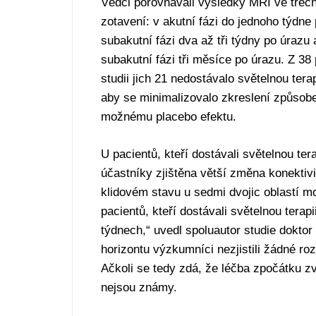
Vědci porovnávali výsledky MRI ve třech
zotavení: v akutní fázi do jednoho týdne
subakutní fázi dva až tři týdny po úrazu 
subakutní fázi tři měsíce po úrazu. Z 38
studii jich 21 nedostávalo světelnou tera
aby se minimalizovalo zkreslení způsobe
možnému placebo efektu.
U pacientů, kteří dostávali světelnou tera
účastníky zjištěna větší změna konektiv
klidovém stavu u sedmi dvojic oblastí m
pacientů, kteří dostávali světelnou terap
týdnech,“ uvedl spoluautor studie dokto
horizontu výzkumníci nezjistili žádné r
Ačkoli se tedy zdá, že léčba zpočátku z
nejsou známy.