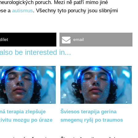
neurologických poruch. Mezi ně patří mimo jiné
ese a
autismus
. Všechny tyto poruchy jsou slibnými
dílet
email
lso be interested in...
ná terapia zlepšuje
Šviesos terapija gerina
tivitu mozgu po úraze
smegenų ryšį po traumos