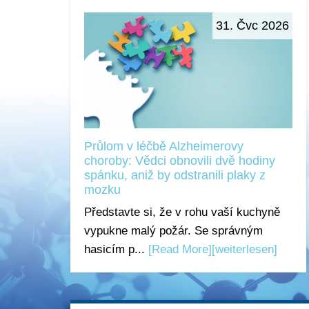
31. Čvc 2026
Průlom v léčbě Alzheimerovy
choroby: Vědci obnovili dvě hodiny
spánku, aniž by odstranili plaky z
mozku
Představte si, že v rohu vaší kuchyně
vypukne malý požár. Se správným
hasicím p...
[Read More]
[weiterlesen]