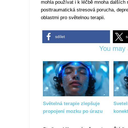
mohla používat i k léčbě mnoha dalších 
posttraumatická stresová porucha, depr
oblastmi pro světelnou terapii.
sdílet
s
You may a
Světelná terapie zlepšuje
Svetel
propojení mozku po úrazu
konek