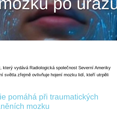
mozku po úraz
y
, který vydává Radiologická společnost Severní Ameriky
 světla zřejmě ovlivňuje hojení mozku lidí, kteří utrpěli
pie pomáhá při traumatických
aněních mozku