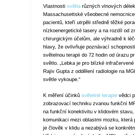
Vlastnosti
světla
různých vlnových délek p
Massachusettské všeobecné nemocnice (
pacientů, kteří utrpěli středně těžké po
nízkoenergetické lasery a na rozdíl od
chirurgickým účelům, ale výhradně k lé
hlavy, že ovlivňuje poznávací schopnost
světelnou terapii do 72 hodin od úrazu p
světlo. „Lebka je pro blízké infračerven
Rajiv Gupta z oddělení radiologie na MG
světle vykoupe.“
K měření účinků
světelné terapie
vědci p
zobrazovací techniku zvanou funkční MR
na funkční konektivitu v klidovém stavu,
komunikaci mezi oblastmi mozku, která 
je člověk v klidu a nezabývá se konkrét