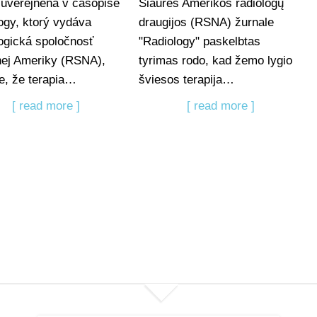
 uverejnená v časopise
Šiaurės Amerikos radiologų
ogy, ktorý vydáva
draugijos (RSNA) žurnale
ogická spoločnosť
"Radiology" paskelbtas
ej Ameriky (RSNA),
tyrimas rodo, kad žemo lygio
e, že terapia…
šviesos terapija…
[ read more ]
[ read more ]