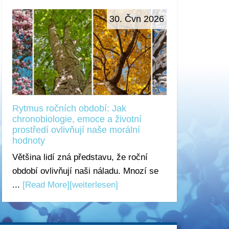
30. Čvn 2026
Rytmus ročních období: Jak
chronobiologie, emoce a životní
prostředí ovlivňují naše morální
hodnoty
Většina lidí zná představu, že roční
období ovlivňují naši náladu. Mnozí se
...
[Read More]
[weiterlesen]