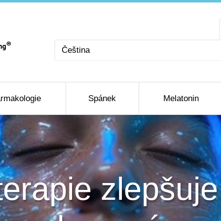
Zvolte
jazyk
rmakologie
Spánek
Melatonin
terapie zlepšuje