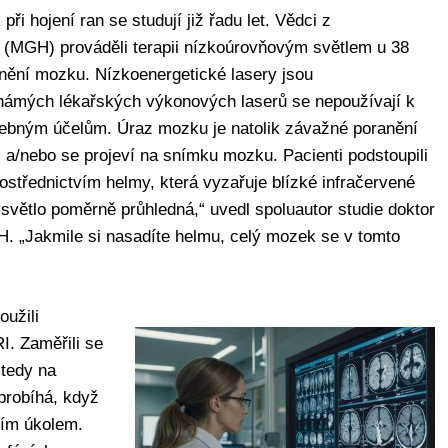
ři hojení ran se studují již řadu let. Vědci z
MGH) prováděli terapii nízkoúrovňovým světlem u 38
ranění mozku. Nízkoenergetické lasery jsou
 známých lékařských výkonových laserů se nepoužívají k
čebným účelům. Úraz mozku je natolik závažné poranění
i a/nebo se projeví na snímku mozku. Pacienti podstoupili
rostřednictvím helmy, která vyzařuje blízké infračervené
é světlo poměrně průhledná,“ uvedl spoluautor studie doktor
H. „Jakmile si nasadíte helmu, celý mozek se v tomto
oužili
I. Zaměřili se
 tedy na
probíhá, když
ním úkolem.