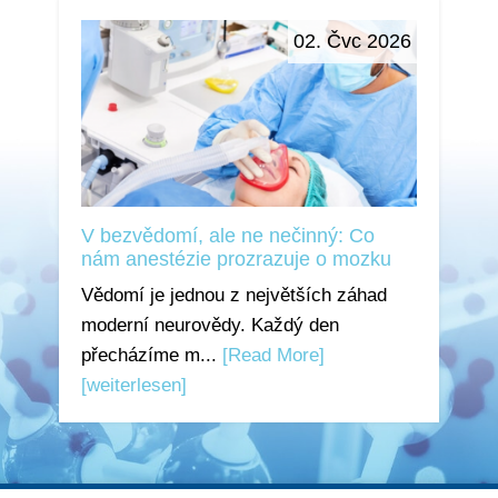
02. Čvc 2026
V bezvědomí, ale ne nečinný: Co
nám anestézie prozrazuje o mozku
Vědomí je jednou z největších záhad
moderní neurovědy. Každý den
přecházíme m...
[Read More]
[weiterlesen]