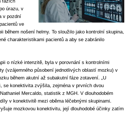
 fázích
 po úrazu, v
a v pozdní
 pacientů ve
pii během nošení helmy. To sloužilo jako kontrolní skupina,
né charakteristikami pacientů a aby se zabránilo
pii o nízké intenzitě, byla v porovnání s kontrolními
ity (vzájemného působení jednotlivých oblastí mozku) v
ozku během akutní až subakutní fáze zotavení. „U
ii, se konektivita zvýšila, zejména v prvních dvou
r Nathaniel Mercaldo, statistik z MGH. V dlouhodobém
ozdíly v konektivitě mezi oběma léčebnými skupinami.
vyšuje mozkovou konektivitu, její dlouhodobé účinky zatím