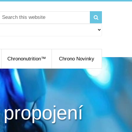
Chrononutrition™
Chrono Novinky
 propojení