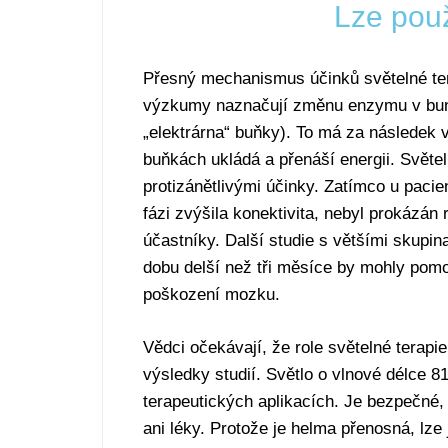
Lze použí
Přesný mechanismus účinků světelné ter
výzkumy naznačují změnu enzymu v b
„elektrárna“ buňky). To má za následek v
buňkách ukládá a přenáší energii. Světe
protizánětlivými účinky. Zatímco u pacie
fázi zvýšila konektivita, nebyl prokázán
účastníky. Další studie s většími skupi
dobu delší než tři měsíce by mohly pomoc
poškození mozku.
Vědci očekávají, že role světelné terapi
výsledky studií. Světlo o vlnové délce 8
terapeutických aplikacích. Je bezpečné
ani léky. Protože je helma přenosná, lze