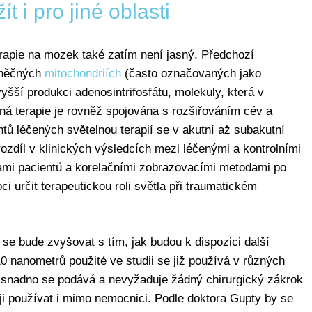
t i pro jiné oblasti
apie na mozek také zatím není jasný. Předchozí
uněčných
mitochondriích
(často označovaných jako
yšší produkci adenosintrifosfátu, molekuly, která v
lná terapie je rovněž spojována s rozšiřováním cév a
ntů léčených světelnou terapií se v akutní až subakutní
 rozdíl v klinických výsledcích mezi léčenými a kontrolními
nami pacientů a korelačními zobrazovacími metodami po
i určit terapeutickou roli světla při traumatickém
e se bude zvyšovat s tím, jak budou k dispozici další
10 nanometrů použité ve studii se již používá v různých
, snadno se podává a nevyžaduje žádný chirurgický zákrok
 ji používat i mimo nemocnici. Podle doktora Gupty by se