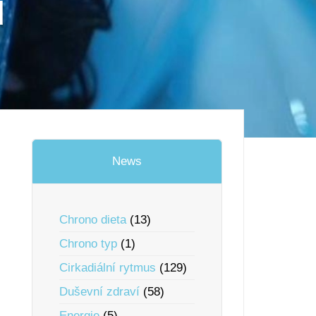
u
News
Chrono dieta
(13)
Chrono typ
(1)
Cirkadiální rytmus
(129)
Duševní zdraví
(58)
Energie
(5)