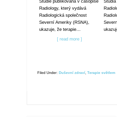
Studie publikovaná v časopise
Štúdia
Radiology, který vydává
Radiol
Radiologická společnost
Radiol
Severní Ameriky (RSNA),
Severn
ukazuje, že terapie…
ukazuj
[ read more ]
Filed Under:
Duševní zdraví
,
Terapie svĕtlem