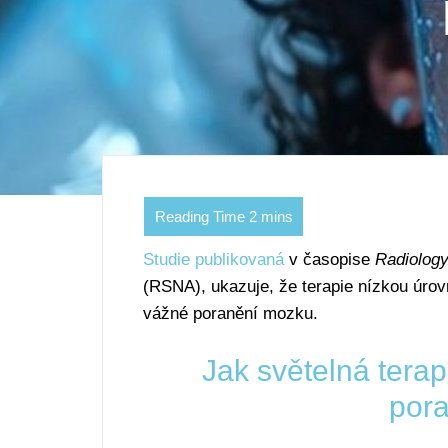
Studie publikovaná
v časopise
Radiolog
(RSNA), ukazuje, že terapie nízkou úrovní
vážné poranění mozku.
Jak světelná tera
por