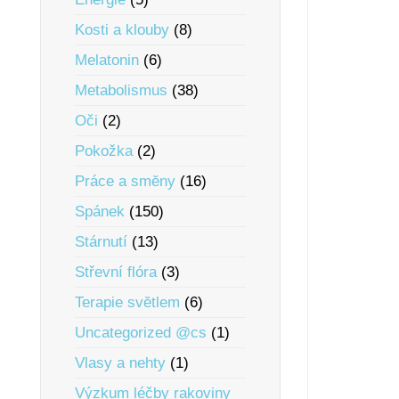
Kosti a klouby
(8)
Melatonin
(6)
Metabolismus
(38)
Oči
(2)
Pokožka
(2)
Práce a smĕny
(16)
Spánek
(150)
Stárnutí
(13)
Střevní flóra
(3)
Terapie svĕtlem
(6)
Uncategorized @cs
(1)
Vlasy a nehty
(1)
Výzkum léčby rakoviny