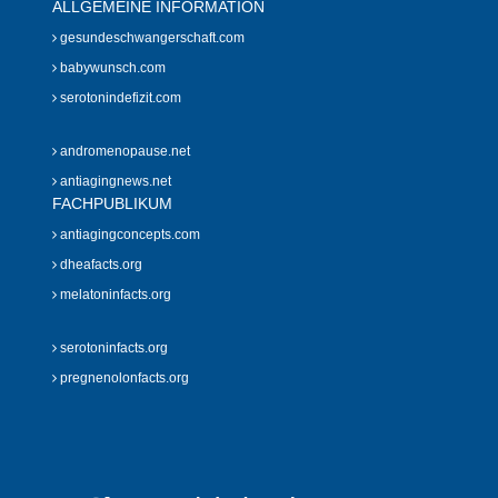
ALLGEMEINE INFORMATION
gesundeschwangerschaft.com
babywunsch.com
serotonindefizit.com
andromenopause.net
antiagingnews.net
FACHPUBLIKUM
antiagingconcepts.com
dheafacts.org
melatoninfacts.org
serotoninfacts.org
pregnenolonfacts.org