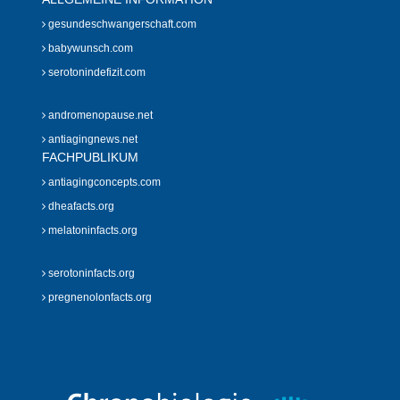
gesundeschwangerschaft.com
babywunsch.com
serotonindefizit.com
andromenopause.net
antiagingnews.net
FACHPUBLIKUM
antiagingconcepts.com
dheafacts.org
melatoninfacts.org
serotoninfacts.org
pregnenolonfacts.org