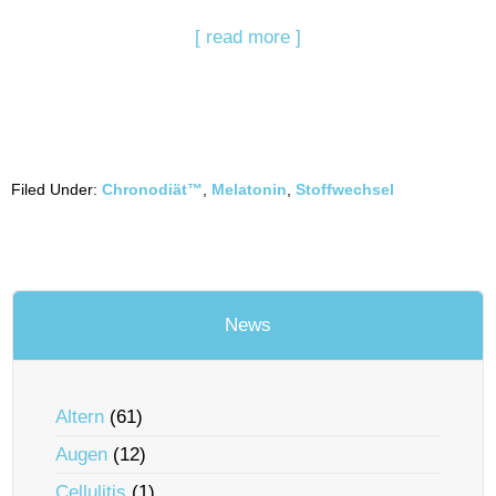
[ read more ]
Filed Under:
Chronodiät™
,
Melatonin
,
Stoffwechsel
News
Altern
(61)
Augen
(12)
Cellulitis
(1)