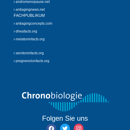
andromenopause.net
antiagingnews.net
FACHPUBLIKUM
antiagingconcepts.com
dheafacts.org
melatoninfacts.org
serotoninfacts.org
pregnenolonfacts.org
Folgen Sie uns
facebook
twitter
instagram