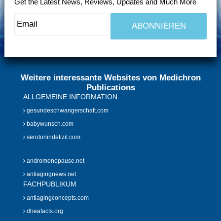
Get the Latest News, Reviews, Updates and Much More
Weitere interessante Websites von Medichron
Publications
ALLGEMEINE INFORMATION
gesundeschwangerschaft.com
babywunsch.com
serotonindefizit.com
andromenopause.net
antiagingnews.net
FACHPUBLIKUM
antiagingconcepts.com
dheafacts.org