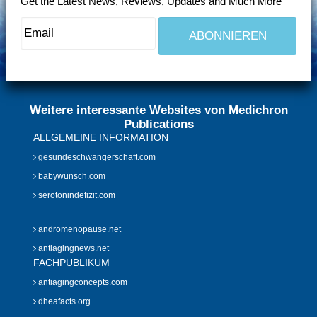
Get the Latest News, Reviews, Updates and Much More
Weitere interessante Websites von Medichron
Publications
ALLGEMEINE INFORMATION
gesundeschwangerschaft.com
babywunsch.com
serotonindefizit.com
andromenopause.net
antiagingnews.net
FACHPUBLIKUM
antiagingconcepts.com
dheafacts.org