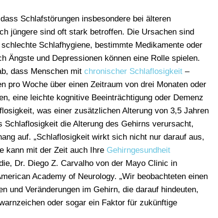
 dass Schlafstörungen insbesondere bei älteren
h jüngere sind oft stark betroffen. Die Ursachen sind
ine schlechte Schlafhygiene, bestimmte Medikamente oder
h Ängste und Depressionen können eine Rolle spielen.
rgab, dass Menschen mit
chronischer Schlaflosigkeit
–
en pro Woche über einen Zeitraum von drei Monaten oder
en, eine leichte kognitive Beeinträchtigung oder Demenz
losigkeit, was einer zusätzlichen Alterung von 3,5 Jahren
s Schlaflosigkeit die Alterung des Gehirns verursacht,
ng auf. „Schlaflosigkeit wirkt sich nicht nur darauf aus,
e kann mit der Zeit auch Ihre
Gehirngesundheit
die, Dr. Diego Z. Carvalho von der Mayo Clinic in
 American Academy of Neurology. „Wir beobachteten einen
en und Veränderungen im Gehirn, die darauf hindeuten,
warnzeichen oder sogar ein Faktor für zukünftige