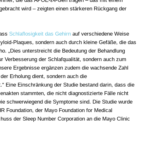
nehmer, die das APOE-ε4-Gen tragen – das mit einem
gebracht wird – zeigten einen stärkeren Rückgang der
dass
Schlaflosigkeit das Gehirn
auf verschiedene Weise
myloid-Plaques, sondern auch durch kleine Gefäße, die das
lho. „Dies unterstreicht die Bedeutung der Behandlung
zur Verbesserung der Schlafqualität, sondern auch zum
Unsere Ergebnisse ergänzen zudem die wachsende Zahl
 der Erholung dient, sondern auch die
.“ Eine Einschränkung der Studie bestand darin, dass die
nakten stammten, die nicht diagnostizierte Fälle nicht
 wie schwerwiegend die Symptome sind. Die Studie wurde
GHR Foundation, der Mayo Foundation for Medical
huss der Sleep Number Corporation an die Mayo Clinic