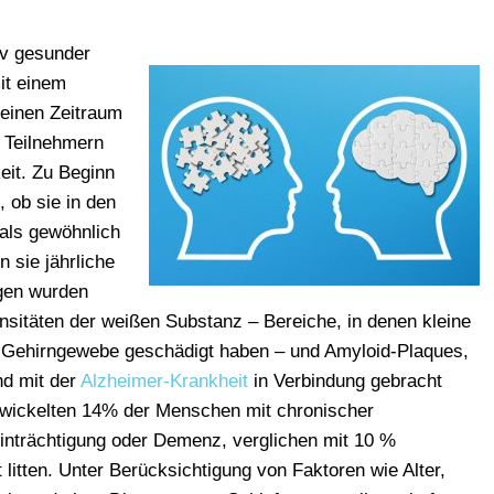
iv gesunder
it einem
 einen Zeitraum
n Teilnehmern
eit. Zu Beginn
, ob sie in den
als gewöhnlich
 sie jährliche
igen wurden
sitäten der weißen Substanz – Bereiche, in denen kleine
Gehirngewebe geschädigt haben – und Amyloid-Plaques,
nd mit der
Alzheimer-Krankheit
in Verbindung gebracht
twickelten 14% der Menschen mit chronischer
eeinträchtigung oder Demenz, verglichen mit 10 %
t litten. Unter Berücksichtigung von Faktoren wie Alter,