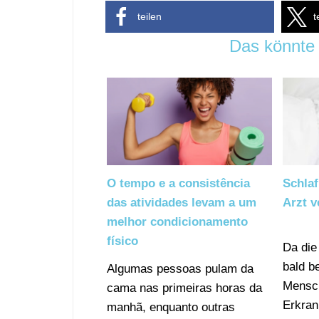
teilen
t
Das könnte 
O tempo e a consistência
Schlaf
das atividades levam a um
Arzt v
melhor condicionamento
físico
Da die
bald b
Algumas pessoas pulam da
Mensch
cama nas primeiras horas da
Erkran
manhã, enquanto outras