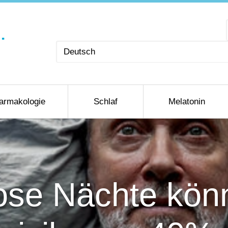
Sprache
auswählen
armakologie
Schlaf
Melatonin
lose Nächte kön