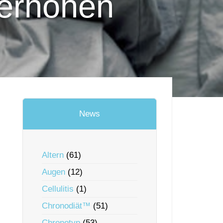
erhöhen
News
Altern
(61)
Augen
(12)
Cellulitis
(1)
Chronodiät™
(51)
Chronotyp
(53)