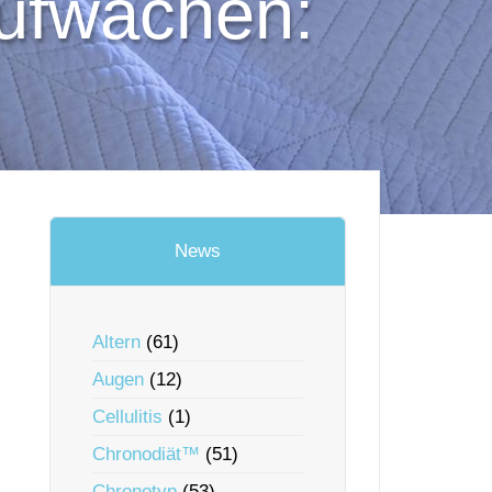
aufwachen:
News
Altern
(61)
Augen
(12)
Cellulitis
(1)
Chronodiät™
(51)
Chronotyp
(53)