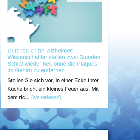
Durchbruch bei Alzheimer:
Wissenschaftler stellen zwei Stunden
Schlaf wieder her, ohne die Plaques
im Gehirn zu entfernen
Stellen Sie sich vor, in einer Ecke Ihrer
Küche bricht ein kleines Feuer aus. Mit
dem ric...
[weiterlesen]