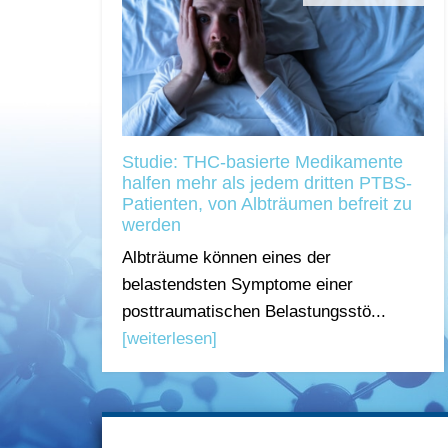
Studie: THC-basierte Medikamente
halfen mehr als jedem dritten PTBS-
Patienten, von Albträumen befreit zu
werden
Albträume können eines der
belastendsten Symptome einer
posttraumatischen Belastungsstö...
[weiterlesen]