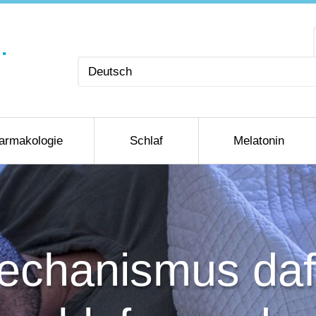
Sprache
auswählen
armakologie
Schlaf
Melatonin
echanismus dafü