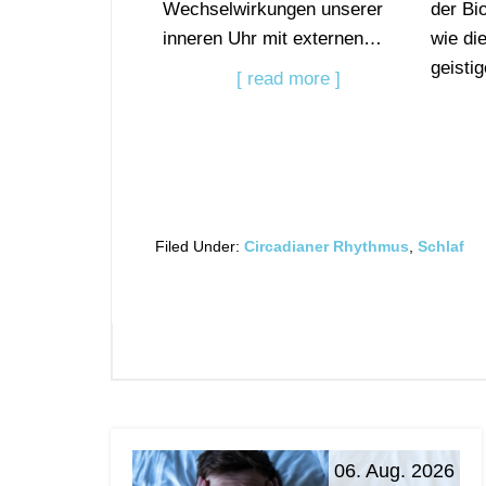
Wechselwirkungen unserer
der Bi
inneren Uhr mit externen…
wie di
geisti
[ read more ]
Filed Under:
Circadianer Rhythmus
,
Schlaf
06. Aug. 2026