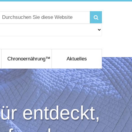
Chronoernährung™
Aktuelles
r entdeckt,