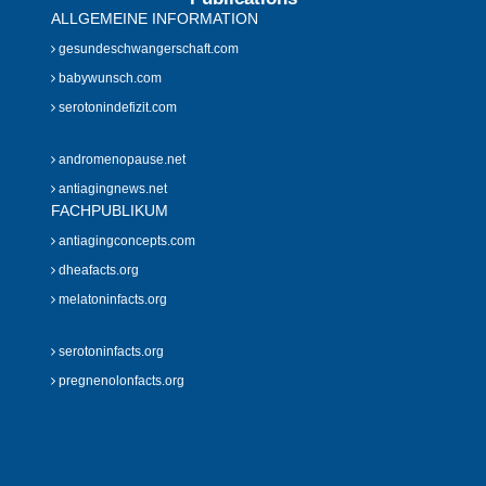
ALLGEMEINE INFORMATION
gesundeschwangerschaft.com
babywunsch.com
serotonindefizit.com
andromenopause.net
antiagingnews.net
FACHPUBLIKUM
antiagingconcepts.com
dheafacts.org
melatoninfacts.org
serotoninfacts.org
pregnenolonfacts.org