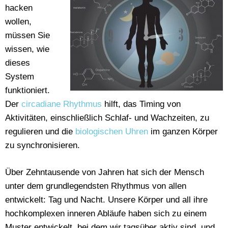
hacken
wollen,
müssen Sie
wissen, wie
dieses
System
funktioniert.
Der
circadiane Rhythmus
hilft, das Timing von
Aktivitäten, einschließlich Schlaf- und Wachzeiten, zu
regulieren und die
biologischen Uhren
im ganzen Körper
zu synchronisieren.
Über Zehntausende von Jahren hat sich der Mensch
unter dem grundlegendsten Rhythmus von allen
entwickelt: Tag und Nacht. Unsere Körper und all ihre
hochkomplexen inneren Abläufe haben sich zu einem
Muster entwickelt, bei dem wir tagsüber aktiv sind, und