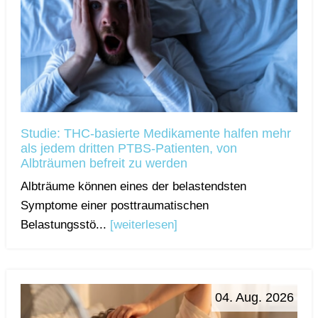
Studie: THC-basierte Medikamente halfen mehr
als jedem dritten PTBS-Patienten, von
Albträumen befreit zu werden
Albträume können eines der belastendsten
Symptome einer posttraumatischen
Belastungsstö...
[weiterlesen]
04. Aug. 2026