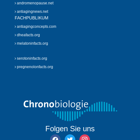
andromenopause.net
antiagingnews.net
FACHPUBLIKUM
antiagingconcepts.com
dheafacts.org
melatoninfacts.org
serotoninfacts.org
pregnenolonfacts.org
Folgen Sie uns
facebook
twitter
instagram