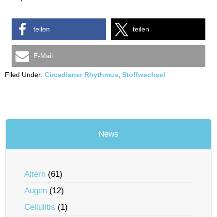
teilen
teilen
E-Mail
Filed Under:
Circadianer Rhythmus
,
Stoffwechsel
News
Altern
(61)
Augen
(12)
Cellulitis
(1)