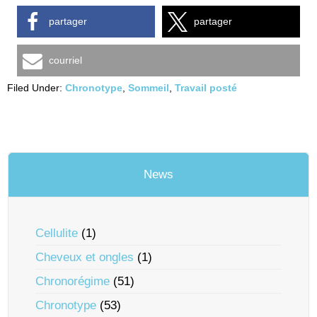
partager
partager
courriel
Filed Under:
Chronotype
,
Sommeil
,
Travail posté
News
Cellulite
(1)
Cheveux et ongles
(1)
Chronorégime
(51)
Chronotype
(53)