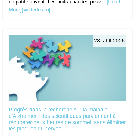
en pâtit souvent. Les nuits chaudes peuv...
[Read
More]
[weiterlesen]
28. Juil 2026
Progrès dans la recherche sur la maladie
d'Alzheimer : des scientifiques parviennent à
récupérer deux heures de sommeil sans éliminer
les plaques du cerveau