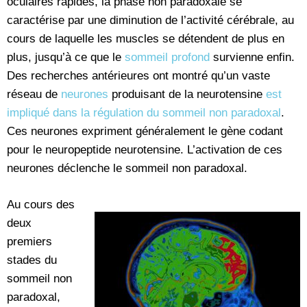
oculaires rapides, la phase non paradoxale se
caractérise par une diminution de l’activité cérébrale, au
cours de laquelle les muscles se détendent de plus en
plus, jusqu’à ce que le
sommeil profond
survienne enfin.
Des recherches antérieures ont montré qu’un vaste
réseau de
neurones
produisant de la neurotensine
est
impliqué dans la régulation du sommeil non paradoxal
.
Ces neurones expriment généralement le gène codant
pour le neuropeptide neurotensine. L’activation de ces
neurones déclenche le sommeil non paradoxal.
Au cours des
deux
premiers
stades du
sommeil non
paradoxal,