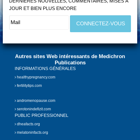
DERNIÈRES NOUVELLES, COMMENTAIRES, MISES À
JOUR ET BIEN PLUS ENCORE
Autres sites Web intéressants de Medichron
Publications
INFORMATIONS GÉNÉRALES
healthypregnancy.com
fertilitytips.com
andromenopause.com
serotonindefizit.com
PUBLIC PROFESSIONNEL
dheafacts.org
melatoninfacts.org