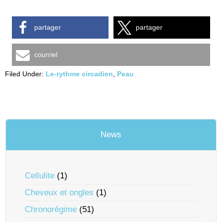
partager
partager
courriel
Filed Under:
Le-rythme circadien
,
Peau
News
Cellulite
(1)
Cheveux et ongles
(1)
Chronorégime
(51)