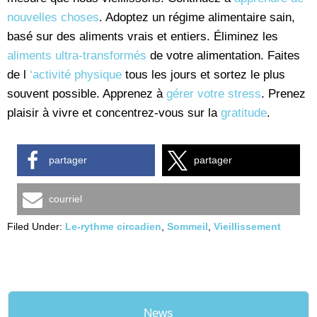
nouvelles choses
. Adoptez un régime alimentaire sain,
basé sur des aliments vrais et entiers. Éliminez les
aliments ultra-transformés
de votre alimentation. Faites
de l
‘activité physique
tous les jours et sortez le plus
souvent possible. Apprenez à
gérer votre stress
. Prenez
plaisir à vivre et concentrez-vous sur la
gratitude
.
partager
partager
courriel
Filed Under:
Le-rythme circadien
,
Sommeil
,
Vieillissement
News