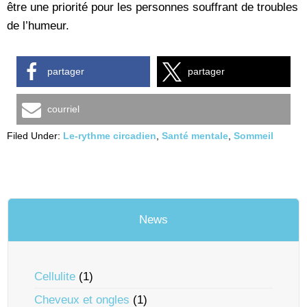
être une priorité pour les personnes souffrant de troubles
de l’humeur.
partager
partager
courriel
Filed Under:
Le-rythme circadien
,
Santé mentale
,
Sommeil
News
Cellulite
(1)
Cheveux et ongles
(1)