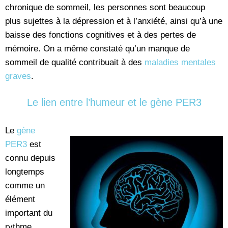
chronique de sommeil, les personnes sont beaucoup
plus sujettes à la dépression et à l’anxiété, ainsi qu’à une
baisse des fonctions cognitives et à des pertes de
mémoire. On a même constaté qu’un manque de
sommeil de qualité contribuait à des
maladies mentales
graves
.
Le lien entre l’humeur et le gène PER3
Le
gène
PER3
est
connu depuis
longtemps
comme un
élément
important du
rythme