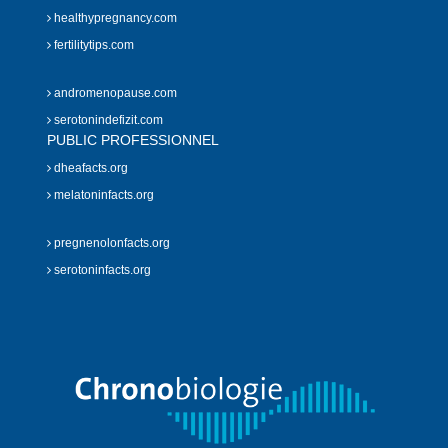
healthypregnancy.com
fertilitytips.com
andromenopause.com
serotonindefizit.com
PUBLIC PROFESSIONNEL
dheafacts.org
melatoninfacts.org
pregnenolonfacts.org
serotoninfacts.org