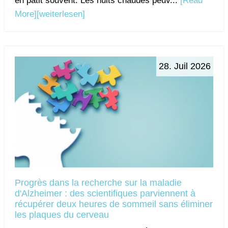
en pâtit souvent. Les nuits chaudes peuv...
[Read
More]
[weiterlesen]
28. Juil 2026
Progrès dans la recherche sur la maladie
d'Alzheimer : des scientifiques parviennent à
récupérer deux heures de sommeil sans éliminer
les plaques du cerveau