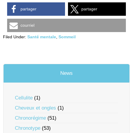
partager
partager
courriel
Filed Under:
Santé mentale
,
Sommeil
News
Cellulite
(1)
Cheveux et ongles
(1)
Chronorégime
(51)
Chronotype
(53)