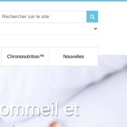
Chrononutrition™
Nouvelles
sommeil et