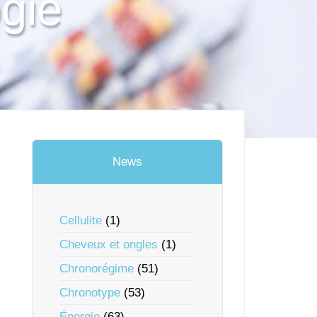
gie
News
Cellulite
(1)
Cheveux et ongles
(1)
Chronorégime
(51)
Chronotype
(53)
Énergie
(63)