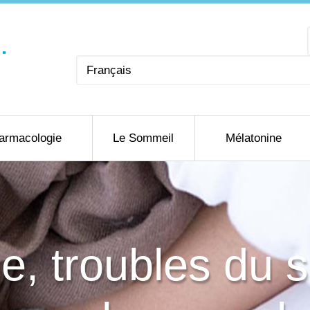
Choisir
une
langue
armacologie
Le Sommeil
Mélatonine
e, troubles du 