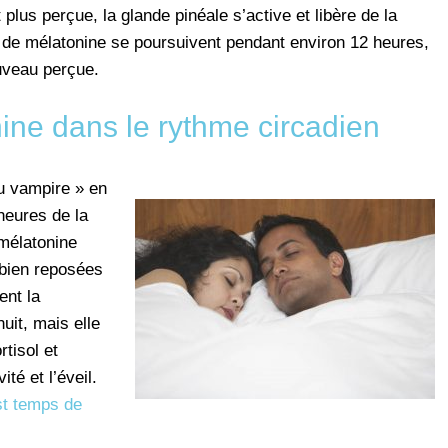
 plus perçue, la glande pinéale s’active et libère de la
on de mélatonine se poursuivent pendant environ 12 heures,
uveau perçue.
ine dans le rythme circadien
u vampire » en
heures de la
 mélatonine
 bien reposées
ent la
uit, mais elle
tisol et
té et l’éveil.
st temps de