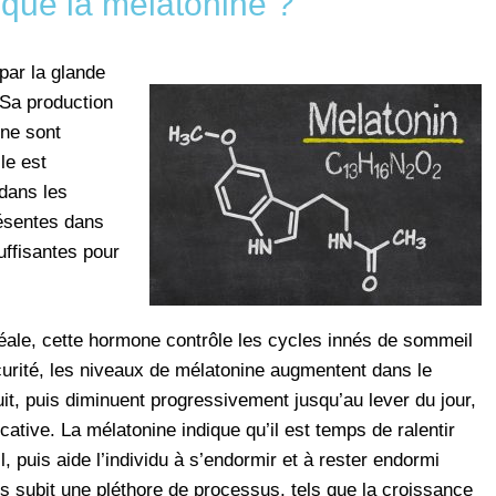
 que la mélatonine ?
par la glande
. Sa production
ine sont
le est
dans les
résentes dans
uffisantes pour
inéale, cette hormone contrôle les cycles innés de sommeil
scurité, les niveaux de mélatonine augmentent dans le
t, puis diminuent progressivement jusqu’au lever du jour,
cative. La mélatonine indique qu’il est temps de ralentir
, puis aide l’individu à s’endormir et à rester endormi
ps subit une pléthore de processus, tels que la croissance