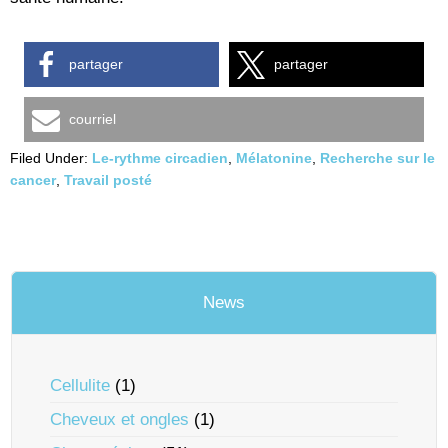
partager
partager
courriel
Filed Under:
Le-rythme circadien
,
Mélatonine
,
Recherche sur le
cancer
,
Travail posté
News
Cellulite
(1)
Cheveux et ongles
(1)