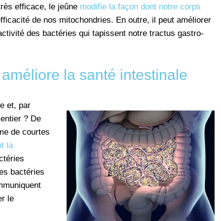
très efficace, le jeûne
modifie la façon dont notre corps
efficacité de nos mitochondries. En outre, il peut améliorer
activité des bactéries qui tapissent notre tractus gastro-
méliore la santé intestinale
e et, par
 entier ? De
me de courtes
t la
ctéries
es bactéries
ommuniquent
r le