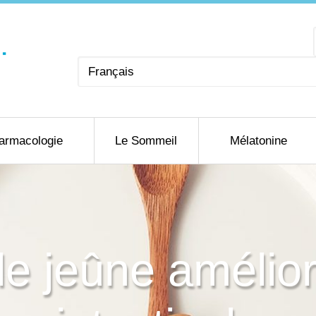
Choisir
une
langue
armacologie
Le Sommeil
Mélatonine
le jeûne amélior