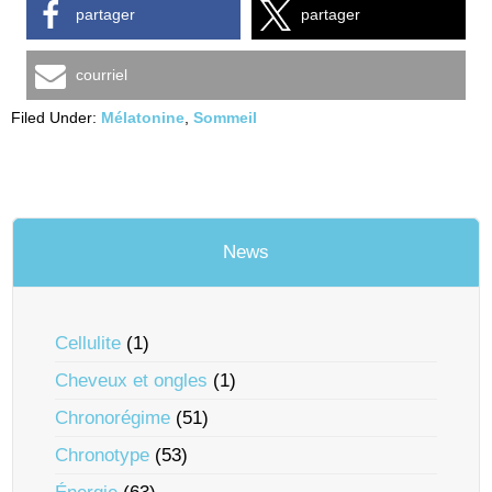
partager
partager
courriel
Filed Under:
Mélatonine
,
Sommeil
News
Cellulite
(1)
Cheveux et ongles
(1)
Chronorégime
(51)
Chronotype
(53)