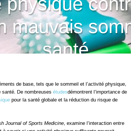
e physique contr
un mauvais somm
santé
léments de base, tels que le sommeil et l’activité physique,
 de santé. De nombreuses
études
démontrent l’importance de
sique
pour la santé globale et la réduction du risque de
ish Journal of Sports Medicine
, examine l’interaction entre