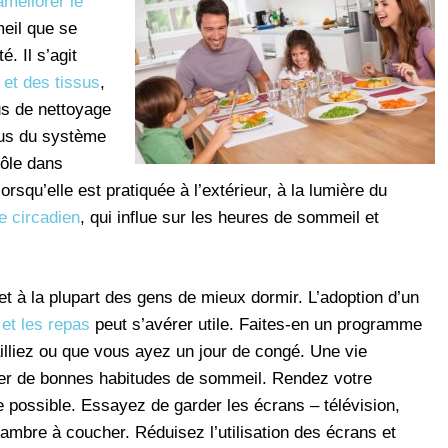
améliorer le
meil que se
. Il s’agit
 et des tissus
,
us de nettoyage
sus du système
rôle dans
orsqu’elle est pratiquée à l’extérieur, à la lumière du
e circadien
, qui influe sur les heures de sommeil et
t à la plupart des gens de mieux dormir. L’adoption d’un
l
et les repas
peut s’avérer utile. Faites-en un programme
ailliez ou que vous ayez un jour de congé. Une vie
per de bonnes habitudes de sommeil. Rendez votre
 possible. Essayez de garder les écrans – télévision,
hambre à coucher. Réduisez l’utilisation des écrans et