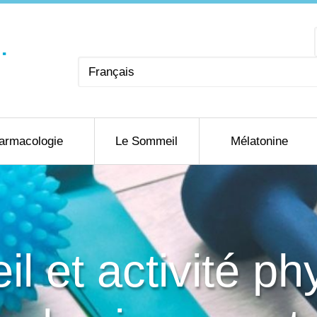
Choisir
une
langue
armacologie
Le Sommeil
Mélatonine
 et activité ph