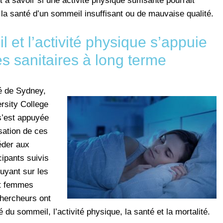
à savoir si une activité physique suffisante pourrait
r la santé d’un sommeil insuffisant ou de mauvaise qualité.
 et l’activité physique s’appuie
s sanitaires à long terme
é de Sydney,
ersity College
’est appuyée
sation de ces
éder aux
ipants suivis
uyant sur les
t femmes
hercheurs ont
té du sommeil, l’activité physique, la santé et la mortalité.