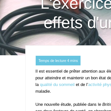
L'exercic
effets d'
Il est essentiel de prêter attention aux é
pour atteindre et maintenir un bon état
la
qualité du sommeil
et de l’
activité
phy
maladie.
Une nouvelle étude, publiée dans le
Brit