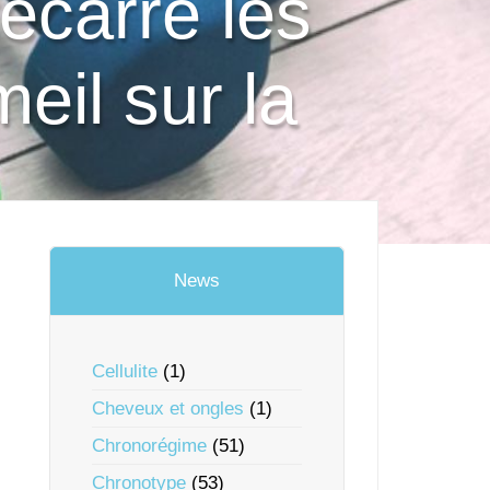
ecarre les
eil sur la
News
Cellulite
(1)
Cheveux et ongles
(1)
Chronorégime
(51)
Chronotype
(53)