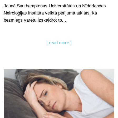
Jaunā Sauthemptonas Universitātes un Nīderlandes
Neiroloģijas institūta veiktā pētījumā atklāts, ka
bezmiegs varētu izskaidrot to,…
[ read more ]