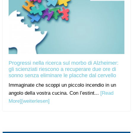
Progressi nella ricerca sul morbo di Alzheimer:
gli scienziati riescono a recuperare due ore di
sonno senza eliminare le placche dal cervello
Immaginate che scoppi un piccolo incendio in un
angolo della vostra cucina. Con l’estint...
[Read
More]
[weiterlesen]