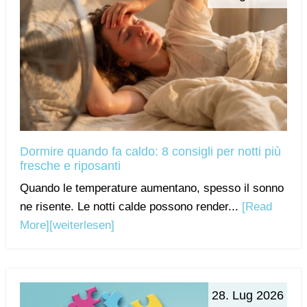
Dormire quando fa caldo: 8 consigli per notti più
fresche e riposanti
Quando le temperature aumentano, spesso il sonno
ne risente. Le notti calde possono render...
[Read
More]
[weiterlesen]
28. Lug 2026