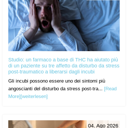
Studio: un farmaco a base di THC ha aiutato più
di un paziente su tre affetto da disturbo da stress
post-traumatico a liberarsi dagli incubi
Gli incubi possono essere uno dei sintomi più
angoscianti del disturbo da stress post-tra...
[Read
More]
[weiterlesen]
04. Ago 2026