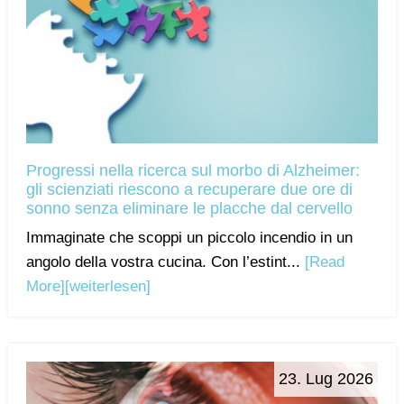
Progressi nella ricerca sul morbo di Alzheimer:
gli scienziati riescono a recuperare due ore di
sonno senza eliminare le placche dal cervello
Immaginate che scoppi un piccolo incendio in un
angolo della vostra cucina. Con l’estint...
[Read
More]
[weiterlesen]
23. Lug 2026