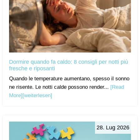
Dormire quando fa caldo: 8 consigli per notti più
fresche e riposanti
Quando le temperature aumentano, spesso il sonno
ne risente. Le notti calde possono render...
[Read
More]
[weiterlesen]
28. Lug 2026