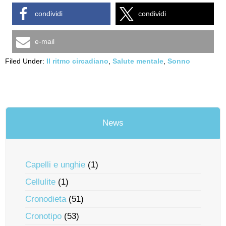
condividi
condividi
e-mail
Filed Under:
Il ritmo circadiano
,
Salute mentale
,
Sonno
News
Capelli e unghie
(1)
Cellulite
(1)
Cronodieta
(51)
Cronotipo
(53)