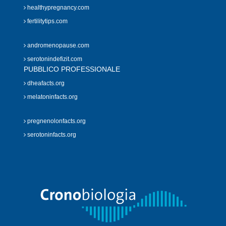
healthypregnancy.com
fertilitytips.com
andromenopause.com
serotonindefizit.com
PUBBLICO PROFESSIONALE
dheafacts.org
melatoninfacts.org
pregnenolonfacts.org
serotoninfacts.org